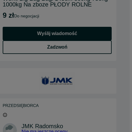
1000kg Na zboze PŁODY ROLNE
9 zł
do negocjacji
Wyślij wiadomość
Zadzwoń
PRZEDSIĘBIORCA
JMK Radomsko
Nie ma jeszcze oceny