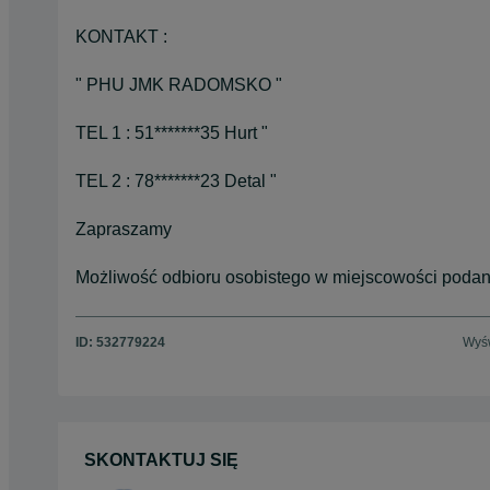
KONTAKT :
" PHU JMK RADOMSKO "
TEL 1 : 51*******35 Hurt "
TEL 2 : 78*******23 Detal "
Zapraszamy
Możliwość odbioru osobistego w miejscowości podan
ID:
532779224
Wyśw
SKONTAKTUJ SIĘ