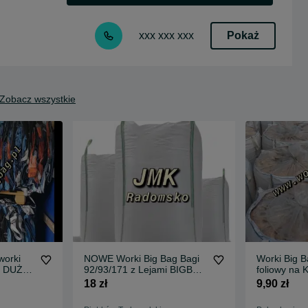
Pokaż
xxx xxx xxx
Zobacz wszystkie
orki
NOWE Worki Big Bag Bagi
Worki Big B
m DUŻE
92/93/171 z Lejami BIGBAG
foliowy na
 BIGBAG
bigbagi
BIGBAG hur
18 zł
9,90 zł