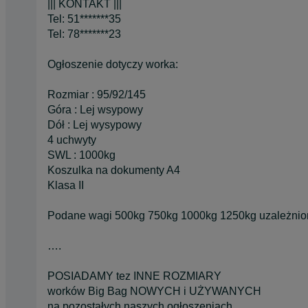
||| KONTAKT |||
Tel: 51*******35
Tel: 78*******23
Ogłoszenie dotyczy worka:
Rozmiar : 95/92/145
Góra : Lej wsypowy
Dół : Lej wysypowy
4 uchwyty
SWL : 1000kg
Koszulka na dokumenty A4
Klasa II
Podane wagi 500kg 750kg 1000kg 1250kg uzależnion
….
POSIADAMY tez INNE ROZMIARY
worków Big Bag NOWYCH i UŻYWANYCH
na pozostałych naszych ogłoszeniach