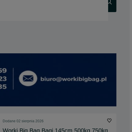
Szukaj
Dodane
02 sierpnia 2026
Worki Big Bag Bagi 145cm 500kg 750kg