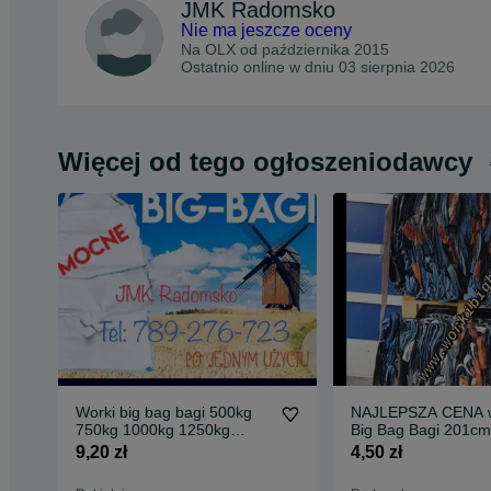
JMK Radomsko
Nie ma jeszcze oceny
Na OLX od
października 2015
Ostatnio online w dniu 03 sierpnia 2026
Więcej od tego ogłoszeniodawcy
Worki big bag bagi 500kg
NAJLEPSZA CENA w
750kg 1000kg 1250kg
Big Bag Bagi 201c
BigBag Hurt i Detal
na Węgiel Odpady
9,20 zł
4,50 zł