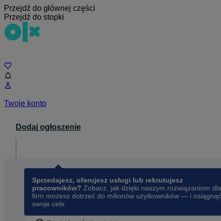
Przejdź do głównej części
Przejdź do stopki
Czat
Twoje konto
Dodaj ogłoszenie
Dla biznesu
opens in a new tab
Sprzedajesz, oferujesz usługi lub rekrutujesz
pracowników?
Zobacz, jak dzięki naszym rozwiązaniom dl
firm możesz dotrzeć do milionów użytkowników — i osiągną
swoje cele.