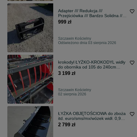
Adapter /// Redukcja ///
Przejściówka /// Bardzo Solidna ///
Duży Udźwig /// STAL
999 zł
WZMACNIANA /// EURO-RAMKA ///
Karetka /// Paleciak /*
PRODUCENT !!!
Szczawin Kościelny
Odświeżono dnia 03 sierpnia 2026
krokodyl ŁYŻKO-KROKODYL widły
do obornika od 105 do 240cm
euro/sms/mx!
3 199 zł
Szczawin Kościelny
02 sierpnia 2026
ŁYŻKA OBJĘTOŚCIOWA do zboża
itd. euro/sms/mx/wózek widł. 0,9
m3>1,2 m3
2 799 zł