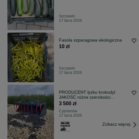
Szczawin
17 lipca 2026
Fasola szparagowa ekologiczna
10 zł
Szczawin
17 lipca 2026
PRODUCENT łyżko krokodyl
JAKOŚĆ różne szerokości
GWARANCJA!
3 500 zł
Cyprianów
17 lipca 2026
Zobacz więcej