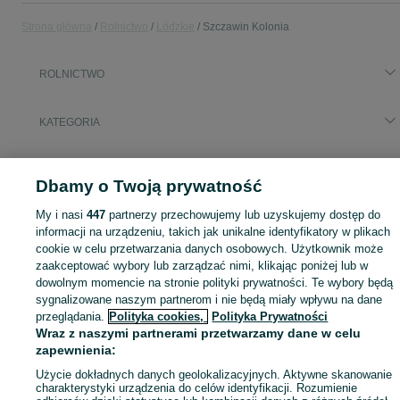
Strona główna
Rolnictwo
Łódzkie
Szczawin Kolonia
ROLNICTWO
KATEGORIA
Zobacz Więc
Sprzedaż artykułów rolniczych Szczawin Kolonia ▶️ maszyny rolnicze, produkty rolne i inne ✅ Nowe i używane w dobrych cenach ✌ Znajdź oferty na OLX.pl!
Dbamy o Twoją prywatność
Mapa kategorii
My i nasi
447
partnerzy przechowujemy lub uzyskujemy dostęp do
informacji na urządzeniu, takich jak unikalne identyfikatory w plikach
Mapa miejscowości
cookie w celu przetwarzania danych osobowych. Użytkownik może
Mapa ministron
zaakceptować wybory lub zarządzać nimi, klikając poniżej lub w
dowolnym momencie na stronie polityki prywatności. Te wybory będą
Popularne wyszukiwania
sygnalizowane naszym partnerom i nie będą miały wpływu na dane
przeglądania.
Polityka cookies,
Polityka Prywatności
Wraz z naszymi partnerami przetwarzamy dane w celu
zapewnienia:
Użycie dokładnych danych geolokalizacyjnych. Aktywne skanowanie
charakterystyki urządzenia do celów identyfikacji. Rozumienie