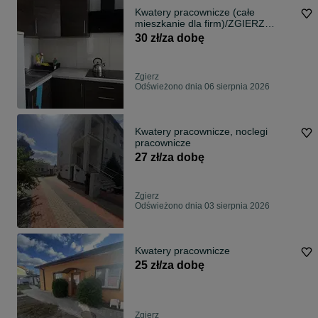
Kwatery pracownicze (całe
mieszkanie dla firm)/ZGIERZ
CENTRUM
30 zł/za dobę
Zgierz
Odświeżono dnia 06 sierpnia 2026
Kwatery pracownicze, noclegi
pracownicze
27 zł/za dobę
Zgierz
Odświeżono dnia 03 sierpnia 2026
Kwatery pracownicze
25 zł/za dobę
Zgierz