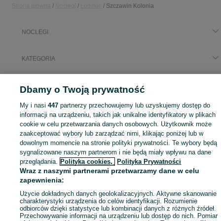
Strona główna
Noclegi
Łódzkie
Szczawin Kolonia
NOCLEGI
KATEGORIA
Zasłużony urlop spędzaj na przyjemnościach! Znajdź idealne miejsce na wypoczynek w kategorii Noclegi na OLX - Szczawin Kolonia i okolice!
Zobacz Więc
Dbamy o Twoją prywatność
My i nasi
447
partnerzy przechowujemy lub uzyskujemy dostęp do
Mapa kategorii
informacji na urządzeniu, takich jak unikalne identyfikatory w plikach
Mapa miejscowości
cookie w celu przetwarzania danych osobowych. Użytkownik może
Mapa ministron
zaakceptować wybory lub zarządzać nimi, klikając poniżej lub w
dowolnym momencie na stronie polityki prywatności. Te wybory będą
Popularne wyszukiwania
sygnalizowane naszym partnerom i nie będą miały wpływu na dane
przeglądania.
Polityka cookies,
Polityka Prywatności
Wraz z naszymi partnerami przetwarzamy dane w celu
zapewnienia:
Użycie dokładnych danych geolokalizacyjnych. Aktywne skanowanie
charakterystyki urządzenia do celów identyfikacji. Rozumienie
odbiorców dzięki statystyce lub kombinacji danych z różnych źródeł.
Przechowywanie informacji na urządzeniu lub dostęp do nich. Pomiar