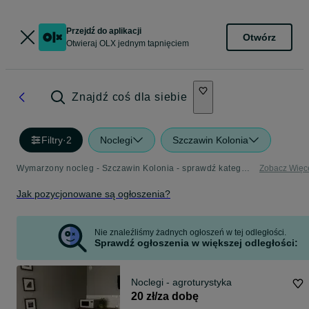
Przejdź do aplikacji
Otwórz
Otwieraj OLX jednym tapnięciem
Znajdź coś dla siebie
Filtry
·
2
Noclegi
Szczawin Kolonia
Wymarzony nocleg - Szczawin Kolonia - sprawdź kategorię Noclegi
Zobacz Więc
Jak pozycjonowane są ogłoszenia?
Nie znaleźliśmy żadnych ogłoszeń w tej odległości.
Sprawdź ogłoszenia w większej odległości:
Noclegi - agroturystyka
20 zł/za dobę