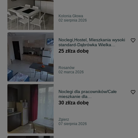
Kolonia Głowa
02 sierpnia 2026
Noclegi,Hostel, Mieszkania wysoki
standard-Dąbrówka Wielka
,Rosanów,Ozorków ,Zgierz,
25 zł/za dobę
Dąbrówka Wielka, Leśmierz
Rosanów
02 marca 2026
Noclegi dla pracowników/Całe
mieszkanie dla
firm/ZGIERZ/CENTRUM
30 zł/za dobę
Zgierz
07 sierpnia 2026