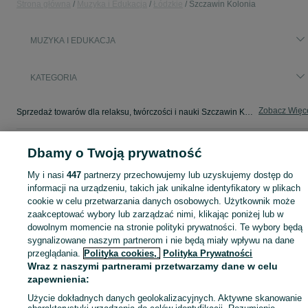
Strona główna
Muzyka i Edukacja
Łódzkie
Szczawin Kolonia
MUZYKA I EDUKACJA
KATEGORIA
Zobacz Więc
Sprzedaż towarów dla relaksu, twórczości i nauki Szczawin Kolonia ▶️ Nowe i używane instrumenty, książki, filmy i inne ✌ Kupuj i sprzedawaj na OLX.pl!
Mapa kategorii
Dbamy o Twoją prywatność
Mapa miejscowości
My i nasi
447
partnerzy przechowujemy lub uzyskujemy dostęp do
Mapa ministron
informacji na urządzeniu, takich jak unikalne identyfikatory w plikach
cookie w celu przetwarzania danych osobowych. Użytkownik może
Popularne wyszukiwania
zaakceptować wybory lub zarządzać nimi, klikając poniżej lub w
dowolnym momencie na stronie polityki prywatności. Te wybory będą
sygnalizowane naszym partnerom i nie będą miały wpływu na dane
przeglądania.
Polityka cookies,
Polityka Prywatności
Wraz z naszymi partnerami przetwarzamy dane w celu
zapewnienia:
Użycie dokładnych danych geolokalizacyjnych. Aktywne skanowanie