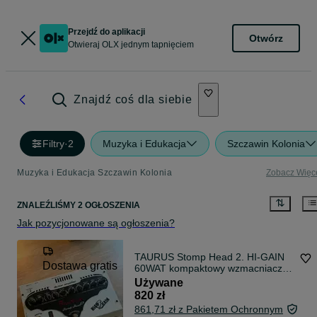
Przejdź do aplikacji
Otwórz
Otwieraj OLX jednym tapnięciem
Znajdź coś dla siebie
Filtry
·
2
Muzyka i Edukacja
Szczawin Kolonia
Muzyka i Edukacja Szczawin Kolonia
Zobacz Więc
ZNALEŹLIŚMY 2 OGŁOSZENIA
Jak pozycjonowane są ogłoszenia?
TAURUS Stomp Head 2. HI-GAIN
Dostawa gratis
60WAT kompaktowy wzmacniacz
lampowy
Używane
820 zł
861,71 zł z Pakietem Ochronnym