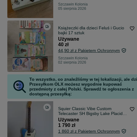
Szczawin Kolonia
05 sierpnia 2026
Książeczki dla dzieci Feluś i Gucio
bajki 17 sztuk
Używane
40 zł
44,90 zł z Pakietem Ochronnym
Szczawin Kolonia
02 sierpnia 2026
To wszystko, co znaleźliśmy w tej lokalizacji, ale dz
Przesyłkom OLX możesz wygodnie kupować
przedmioty z całej Polski. Sprawdź te ogłoszenia z
dostępną przesyłką:
Squier Classic Vibe Custom
Telecaster SH Bigsby Lake Placid
Blue
Używane
1 790 zł
1 860 zł z Pakietem Ochronnym