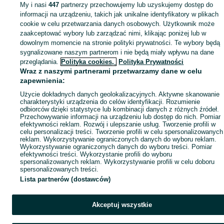
Mapa ministron
My i nasi
447
partnerzy przechowujemy lub uzyskujemy dostęp do
informacji na urządzeniu, takich jak unikalne identyfikatory w plikach
Popularne wyszukiwania
cookie w celu przetwarzania danych osobowych. Użytkownik może
zaakceptować wybory lub zarządzać nimi, klikając poniżej lub w
dowolnym momencie na stronie polityki prywatności. Te wybory będą
sygnalizowane naszym partnerom i nie będą miały wpływu na dane
przeglądania.
Polityka cookies,
Polityka Prywatności
Wraz z naszymi partnerami przetwarzamy dane w celu
zapewnienia:
Użycie dokładnych danych geolokalizacyjnych. Aktywne skanowanie
charakterystyki urządzenia do celów identyfikacji. Rozumienie
odbiorców dzięki statystyce lub kombinacji danych z różnych źródeł.
Przechowywanie informacji na urządzeniu lub dostęp do nich. Pomiar
efektywności reklam. Rozwój i ulepszanie usług. Tworzenie profili w
celu personalizacji treści. Tworzenie profili w celu spersonalizowanych
reklam. Wykorzystywanie ograniczonych danych do wyboru reklam.
Wykorzystywanie ograniczonych danych do wyboru treści. Pomiar
efektywności treści. Wykorzystanie profili do wyboru
spersonalizowanych reklam. Wykorzystywanie profili w celu doboru
spersonalizowanych treści.
Lista partnerów (dostawców)
Akceptuj wszystkie