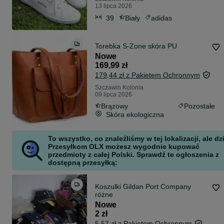
13 lipca 2026
39
Biały
adidas
Torebka S-Zone skóra PU
Nowe
169,99 zł
179,44 zł z Pakietem Ochronnym
Szczawin Kolonia
09 lipca 2026
Brązowy
Pozostałe
Skóra ekologiczna
To wszystko, co znaleźliśmy w tej lokalizacji, ale dz
Przesyłkom OLX możesz wygodnie kupować
przedmioty z całej Polski. Sprawdź te ogłoszenia z
dostępną przesyłką:
Koszulki Gildan Port Company
różne
Nowe
2 zł
5,57 zł z Pakietem Ochronnym