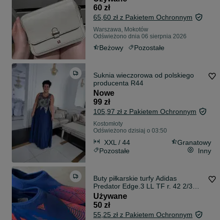
60 zł
65,60 zł z Pakietem Ochronnym
Warszawa, Mokotów
Odświeżono dnia 06 sierpnia 2026
Beżowy
Pozostałe
Suknia wieczorowa od polskiego
producenta R44
Nowe
99 zł
105,97 zł z Pakietem Ochronnym
Kostomłoty
Odświeżono dzisiaj o 03:50
XXL / 44
Granatowy
Pozostałe
Inny
Buty piłkarskie turfy Adidas
Predator Edge.3 LL TF r. 42 2/3
wkładka 27 cm - bez sznurówek
Używane
50 zł
55,25 zł z Pakietem Ochronnym