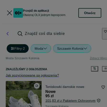
Przejdź do aplikacji
Otwórz
Otwieraj OLX jednym tapnięciem
Znajdź coś dla siebie
Filtry
·
2
Moda
Szczawin Kolonia
Moda Szczawin Kolonia
Zobacz Więc
ZNALEŹLIŚMY 2 OGŁOSZENIA
Jak pozycjonowane są ogłoszenia?
Teniskowki damskie nowe
Nowe
95 zł
101,83 zł z Pakietem Ochronnym
Szczawin Kolonia