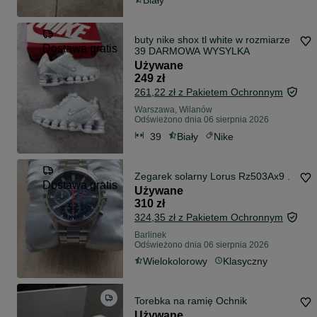
Biały
buty nike shox tl white w rozmiarze
Dostawa gratis
39 DARMOWA WYSYLKA
Używane
249 zł
261,22 zł z Pakietem Ochronnym
Warszawa, Wilanów
Odświeżono dnia 06 sierpnia 2026
39
Biały
Nike
Zegarek solarny Lorus Rz503Ax9 .
Dostawa gratis
Używane
310 zł
324,35 zł z Pakietem Ochronnym
Barlinek
Odświeżono dnia 06 sierpnia 2026
Wielokolorowy
Klasyczny
Torebka na ramię Ochnik
Używane