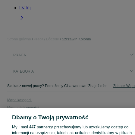
Dalej
Strona główna
Praca
Łódzkie
Szczawin Kolonia
PRACA
KATEGORIA
Szukasz nowej pracy? Pomożemy Ci zawodowo! Znajdź ofertę dla siebie w kategorii Praca na OLX - Szczawin Kolonia i okolice!
Zobacz Więc
Mapa kategorii
Mapa miejscowości
Mapa ministron
Dbamy o Twoją prywatność
Popularne wyszukiwania
My i nasi
447
partnerzy przechowujemy lub uzyskujemy dostęp do
informacji na urządzeniu, takich jak unikalne identyfikatory w plikach