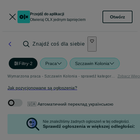
Przejdź do aplikacji
Otwórz
Otwieraj OLX jednym tapnięciem
Znajdź coś dla siebie
Filtry
·
2
Praca
Szczawin Kolonia
Wymarzona praca - Szczawin Kolonia - sprawdź kategorię Praca
Zobacz Więc
Jak pozycjonowane są ogłoszenia?
🇺🇦 Автоматичний переклад українською
Nie znaleźliśmy żadnych ogłoszeń w tej odległości.
Sprawdź ogłoszenia w większej odległości: