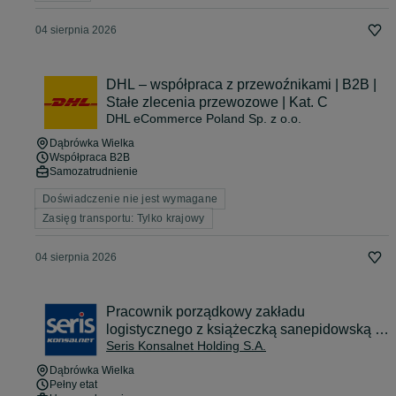
04 sierpnia 2026
DHL – współpraca z przewoźnikami | B2B |
Stałe zlecenia przewozowe | Kat. C
DHL eCommerce Poland Sp. z o.o.
Dąbrówka Wielka
Współpraca B2B
Samozatrudnienie
Doświadczenie nie jest wymagane
Zasięg transportu: Tylko krajowy
04 sierpnia 2026
Pracownik porządkowy zakładu
logistycznego z książeczką sanepidowską w
Seris Konsalnet Holding S.A.
Dąbrówce Wielkiej (k/m)
Dąbrówka Wielka
Pełny etat