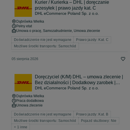
Kurier / Kurierka – DHL | doręczanie
przesyłek | prawo jazdy kat. C
DHL eCommerce Poland Sp. z o.o.
Dąbrówka Wielka
Pełny etat
Umowa o pracę, Samozatrudnienie, Umowa zlecenie
Doświadczenie nie jest wymagane
Prawo jazdy: Kat. C
Możliwe środki transportu: Samochód
05 sierpnia 2026
Doręczyciel (K/M) DHL – umowa zlecenie |
Bez działalności | Dodatkowy zarobek |
DHL eCommerce Poland Sp. z o.o.
Elastyczne godziny | Kat. B
Dąbrówka Wielka
Praca dodatkowa
Umowa zlecenie
Doświadczenie nie jest wymagane
Prawo jazdy: Kat. B
Możliwe środki transportu: Samochód
Pojazd służbowy: Nie
+ 1 inne