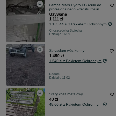
Lampa Mars Hydro FC 4800 do
profesjonalnego wzrostu roślin
indoor
Używane
1 111 zł
1 159,44 zł z Pakietem Ochronnym
Choszczówka Stojecka
Dzisiaj o 16:09
Sprzedam wóz konny
1 490 zł
1 540 zł z Pakietem Ochronnym
Radom
Dzisiaj o 11:02
Stary kosz metalowy
40 zł
45,60 zł z Pakietem Ochronnym