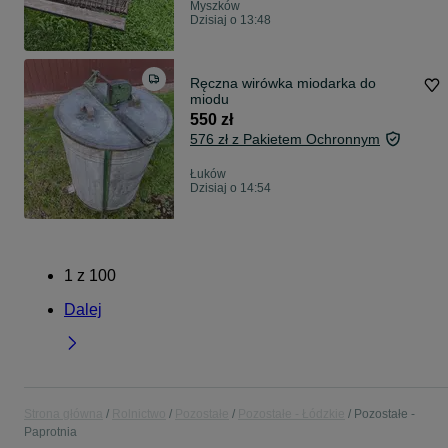
Myszków
Dzisiaj o 13:48
Ręczna wirówka miodarka do
miodu
550 zł
576 zł z Pakietem Ochronnym
Łuków
Dzisiaj o 14:54
1
z
100
Dalej
Strona główna
Rolnictwo
Pozostałe
Pozostałe - Łódzkie
Pozostałe -
Paprotnia