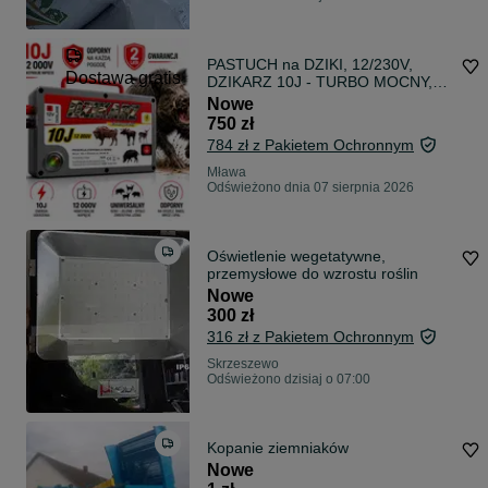
PASTUCH na DZIKI, 12/230V,
Dostawa gratis
DZIKARZ 10J - TURBO MOCNY,
darmowa wysyłka!
Nowe
750 zł
784 zł z Pakietem Ochronnym
Mława
Odświeżono dnia 07 sierpnia 2026
Oświetlenie wegetatywne,
przemysłowe do wzrostu roślin
Nowe
300 zł
316 zł z Pakietem Ochronnym
Skrzeszewo
Odświeżono dzisiaj o 07:00
Kopanie ziemniaków
Nowe