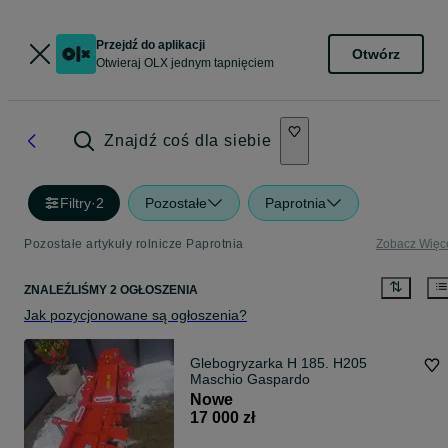
Przejdź do aplikacji
Otwórz
Otwieraj OLX jednym tapnięciem
Znajdź coś dla siebie
Filtry
·
2
Pozostałe
Paprotnia
Pozostałe artykuły rolnicze Paprotnia
Zobacz Więc
ZNALEŹLIŚMY 2 OGŁOSZENIA
Jak pozycjonowane są ogłoszenia?
Glebogryzarka H 185. H205
Maschio Gaspardo
Nowe
17 000 zł