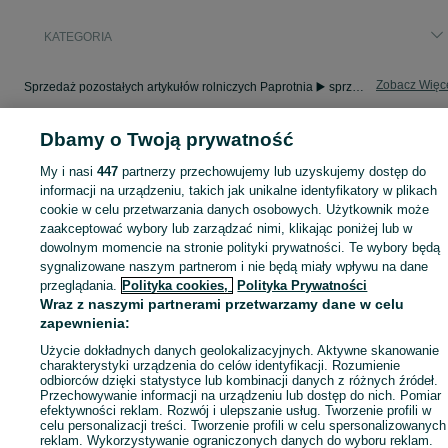
KATEGORIA
Zobacz Więc
Sprzedaż pozostałych artykułów rolniczych Paprotnia ▶️ sprzęt, materiały i inne ✅ Nowe i używane w atrakcyjnych cenach ✌ Znajdź oferty na OLX.pl!
Dbamy o Twoją prywatność
Mapa kategorii
Mapa miejscowości
My i nasi
447
partnerzy przechowujemy lub uzyskujemy dostęp do
informacji na urządzeniu, takich jak unikalne identyfikatory w plikach
Mapa ministron
cookie w celu przetwarzania danych osobowych. Użytkownik może
Popularne wyszukiwania
zaakceptować wybory lub zarządzać nimi, klikając poniżej lub w
dowolnym momencie na stronie polityki prywatności. Te wybory będą
sygnalizowane naszym partnerom i nie będą miały wpływu na dane
przeglądania.
Polityka cookies,
Polityka Prywatności
Wraz z naszymi partnerami przetwarzamy dane w celu
zapewnienia:
Użycie dokładnych danych geolokalizacyjnych. Aktywne skanowanie
charakterystyki urządzenia do celów identyfikacji. Rozumienie
odbiorców dzięki statystyce lub kombinacji danych z różnych źródeł.
Przechowywanie informacji na urządzeniu lub dostęp do nich. Pomiar
efektywności reklam. Rozwój i ulepszanie usług. Tworzenie profili w
celu personalizacji treści. Tworzenie profili w celu spersonalizowanych
reklam. Wykorzystywanie ograniczonych danych do wyboru reklam.