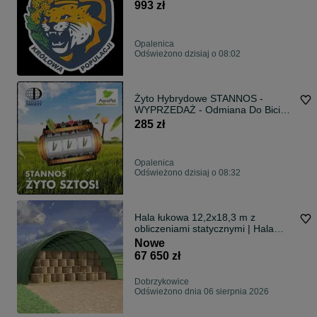
Rzepaku Populacyjnego Oseva Top
993 zł
Nasiona
Opalenica
Odświeżono dzisiaj o 08:02
Żyto Hybrydowe STANNOS -
WYPRZEDAŻ - Odmiana Do Bicia
Rekordów, Nasiona Żyta F1 Agrii
285 zł
Opalenica
Odświeżono dzisiaj o 08:32
Hala łukowa 12,2x18,3 m z
obliczeniami statycznymi | Hala
magazynowa | Boksy LEGO |
Nowe
Recykling | Kruszywa | -10% |
67 650 zł
INAMIOT.PL
Dobrzykowice
Odświeżono dnia 06 sierpnia 2026