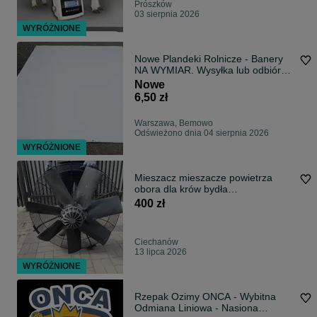
Prószków
03 sierpnia 2026
WYRÓŻNIONE
Nowe Plandeki Rolnicze - Banery
NA WYMIAR. Wysyłka lub odbiór
osob.
Nowe
6,50 zł
Warszawa, Bemowo
Odświeżono dnia 04 sierpnia 2026
WYRÓŻNIONE
Mieszacz mieszacze powietrza
obora dla krów bydła
przechowalnia
400 zł
Ciechanów
13 lipca 2026
WYRÓŻNIONE
Rzepak Ozimy ONCA - Wybitna
Odmiana Liniowa - Nasiona