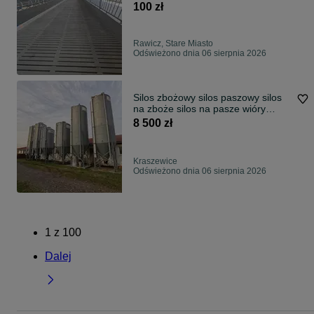
100 zł
Rawicz, Stare Miasto
Odświeżono dnia 06 sierpnia 2026
Silos zbożowy silos paszowy silos
na zboże silos na pasze wióry
pellet
8 500 zł
Kraszewice
Odświeżono dnia 06 sierpnia 2026
1
z
100
Dalej