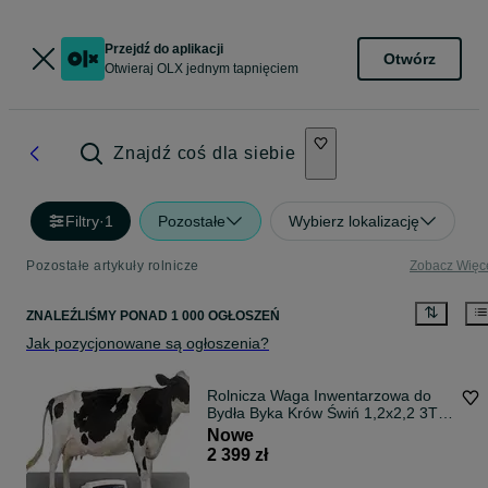
Przejdź do aplikacji
Otwórz
Otwieraj OLX jednym tapnięciem
Znajdź coś dla siebie
Filtry
·
1
Pozostałe
Wybierz lokalizację
Pozostałe artykuły rolnicze
Zobacz Więc
ZNALEŹLIŚMY
PONAD
1 000 OGŁOSZEŃ
Jak pozycjonowane są ogłoszenia?
Rolnicza Waga Inwentarzowa do
Bydła Byka Krów Świń 1,2x2,2 3T
5T
Nowe
2 399 zł