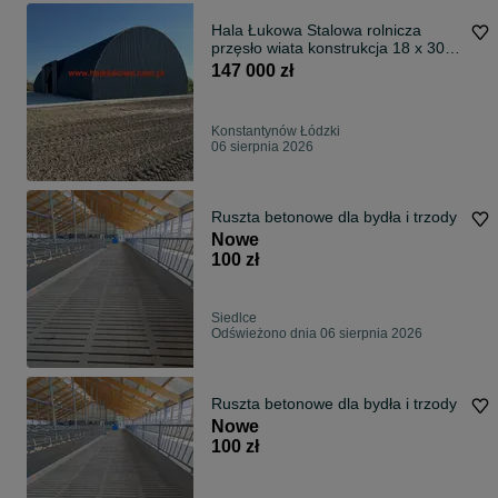
Hala Łukowa Stalowa rolnicza
przęsło wiata konstrukcja 18 x 30 x
7 m
147 000 zł
Konstantynów Łódzki
06 sierpnia 2026
Ruszta betonowe dla bydła i trzody
Nowe
100 zł
Siedlce
Odświeżono dnia 06 sierpnia 2026
Ruszta betonowe dla bydła i trzody
Nowe
100 zł