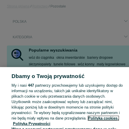
Strona główna
Rolnictwo
Pozostałe
POLSKA
KATEGORIA
Popularne wyszukiwania
wóz do ciągnika
okna inwentarskie
bariery drogowe
skrzyniopalety
tunele foliowe
wóz konny
maty legowiskowe
wieniec dożynkowy
Dbamy o Twoją prywatność
Zobacz Więcej
My i nasi
447
partnerzy przechowujemy lub uzyskujemy dostęp do
informacji na urządzeniu, takich jak unikalne identyfikatory w
Zobacz Więc
Sprzedaż pozostałych artykułów rolniczych w Polsce ▶️ sprzęt, materiały i inne ✅ Nowe i używane w atrakcyjnych cenach ✌ Znajdź oferty na OLX.pl!
plikach cookie w celu przetwarzania danych osobowych.
Użytkownik może zaakceptować wybory lub zarządzać nimi,
klikając poniżej lub w dowolnym momencie na stronie polityki
Mapa kategorii
prywatności. Te wybory będą sygnalizowane naszym partnerom i
Mapa miejscowości
nie będą miały wpływu na dane przeglądania.
Polityka cookies,
Polityka Prywatności
Mapa ministron