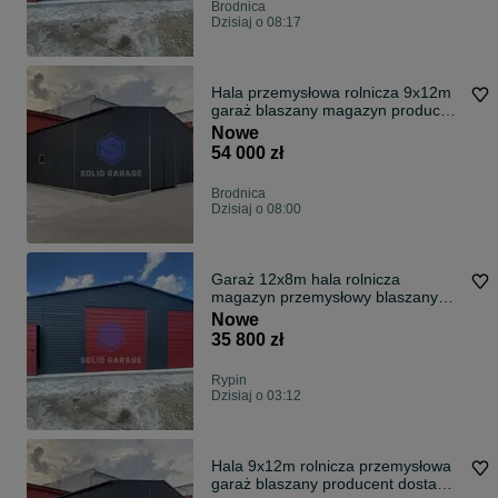
Brodnica
Dzisiaj o 08:17
Hala przemysłowa rolnicza 9x12m
garaż blaszany magazyn producent
13x10m 14x12m 9x7m
Nowe
54 000 zł
Brodnica
Dzisiaj o 08:00
Garaż 12x8m hala rolnicza
magazyn przemysłowy blaszany
garaz na wymiar schowek 14x10
Nowe
15x12
35 800 zł
Rypin
Dzisiaj o 03:12
Hala 9x12m rolnicza przemysłowa
garaż blaszany producent dostawa