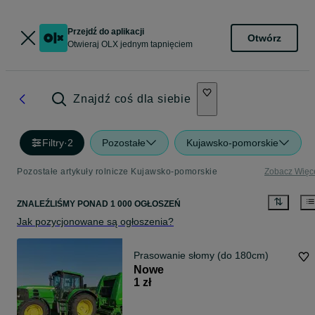
Przejdź do aplikacji
Otwórz
Otwieraj OLX jednym tapnięciem
Znajdź coś dla siebie
Filtry
·
2
Pozostałe
Kujawsko-pomorskie
Pozostałe artykuły rolnicze Kujawsko-pomorskie
Zobacz Więc
ZNALEŹLIŚMY
PONAD
1 000 OGŁOSZEŃ
Jak pozycjonowane są ogłoszenia?
Prasowanie słomy (do 180cm)
Nowe
1 zł