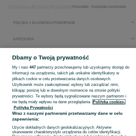
Strona główna
Rolnictwo
Pozostałe
Pozostałe - Kujawsko-pomorskie
POLSKA » KUJAWSKO-POMORSKIE
KATEGORIA
Popularne wyszukiwania
Dbamy o Twoją prywatność
silowniki
paleta 120x80
beczka 200l
waga
My i nasi
447
partnerzy przechowujemy lub uzyskujemy dostęp do
informacji na urządzeniu, takich jak unikalne identyfikatory w
Zobacz Więc
plikach cookie w celu przetwarzania danych osobowych.
Sprzedaż pozostałych artykułów rolniczych Kujawsko-pomorskie ▶️ sprzęt, materiały i inne ✅ Nowe i używane w atrakcyjnych cenach ✌ Znajdź oferty na OLX.pl!
Użytkownik może zaakceptować wybory lub zarządzać nimi,
klikając poniżej lub w dowolnym momencie na stronie polityki
Mapa kategorii
prywatności. Te wybory będą sygnalizowane naszym partnerom i
nie będą miały wpływu na dane przeglądania.
Polityka cookies,
Mapa miejscowości
Polityka Prywatności
Mapa ministron
Wraz z naszymi partnerami przetwarzamy dane w celu
Popularne wyszukiwania
zapewnienia:
Użycie dokładnych danych geolokalizacyjnych. Aktywne
skanowanie charakterystyki urządzenia do celów identyfikacji.