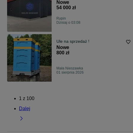
11x5m 14x8m 15x10
Nowe
54 000 zł
Rypin
Dzisiaj o 03:08
Ule na sprzedaż !
Nowe
800 zł
Mała Nieszawka
01 sierpnia 2026
1
z
100
Dalej