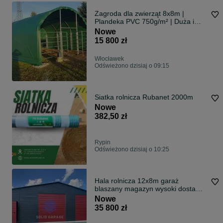
Zagroda dla zwierząt 8x8m |
Plandeka PVC 750g/m² | Duża i
wytrzymała
Nowe
15 800 zł
Włocławek
Odświeżono dzisiaj o 09:15
Siatka rolnicza Rubanet 2000m
Nowe
382,50 zł
Rypin
Odświeżono dzisiaj o 10:25
Hala rolnicza 12x8m garaż
blaszany magazyn wysoki dostawa
montaż rolnictwo 11x6m 13x8
Nowe
35 800 zł