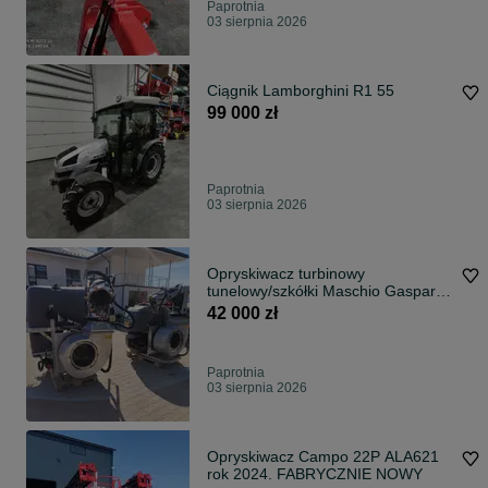
Paprotnia
03 sierpnia 2026
Ciągnik Lamborghini R1 55
99 000 zł
Paprotnia
03 sierpnia 2026
Opryskiwacz turbinowy
tunelowy/szkółki Maschio Gaspardo
Kamba Canone 600
42 000 zł
Paprotnia
03 sierpnia 2026
Opryskiwacz Campo 22P ALA621
rok 2024. FABRYCZNIE NOWY