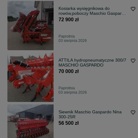
Kosiarka wysięgnikowa do
rowów,poboczy Maschio Gaspardo
Martina 500
72 900 zł
Paprotnia
03 sierpnia 2026
ATTILA hydropneumatyczne 300/7
MASCHIO GASPARDO
70 000 zł
Paprotnia
03 sierpnia 2026
Siewnik Maschio Gaspardo Nina
300-25R
56 500 zł