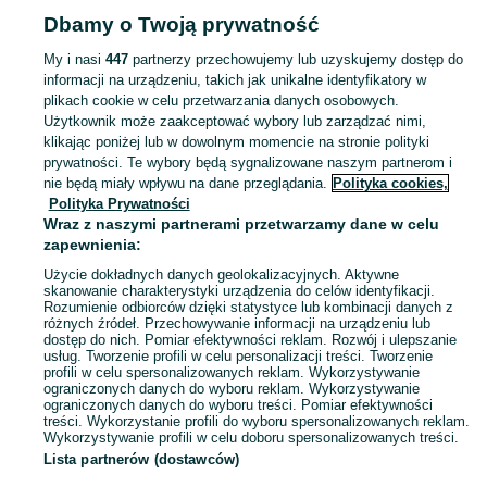
Dbamy o Twoją prywatność
ROLNICTWO
My i nasi
447
partnerzy przechowujemy lub uzyskujemy dostęp do
informacji na urządzeniu, takich jak unikalne identyfikatory w
KATEGORIA
plikach cookie w celu przetwarzania danych osobowych.
Użytkownik może zaakceptować wybory lub zarządzać nimi,
Zobacz Więc
Sprzedaż artykułów rolniczych Paprotnia ▶️ maszyny rolnicze, produkty rolne i inne ✅ Nowe i używane w dobrych cenach ✌ Znajdź oferty na OLX.pl!
klikając poniżej lub w dowolnym momencie na stronie polityki
prywatności. Te wybory będą sygnalizowane naszym partnerom i
nie będą miały wpływu na dane przeglądania.
Polityka cookies,
Mapa kategorii
Polityka Prywatności
Mapa miejscowości
Wraz z naszymi partnerami przetwarzamy dane w celu
zapewnienia:
Mapa ministron
Użycie dokładnych danych geolokalizacyjnych. Aktywne
Popularne wyszukiwania
skanowanie charakterystyki urządzenia do celów identyfikacji.
Rozumienie odbiorców dzięki statystyce lub kombinacji danych z
różnych źródeł. Przechowywanie informacji na urządzeniu lub
dostęp do nich. Pomiar efektywności reklam. Rozwój i ulepszanie
usług. Tworzenie profili w celu personalizacji treści. Tworzenie
profili w celu spersonalizowanych reklam. Wykorzystywanie
ograniczonych danych do wyboru reklam. Wykorzystywanie
ograniczonych danych do wyboru treści. Pomiar efektywności
treści. Wykorzystanie profili do wyboru spersonalizowanych reklam.
Wykorzystywanie profili w celu doboru spersonalizowanych treści.
Lista partnerów (dostawców)