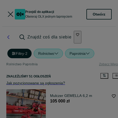
Przejdź do aplikacji
Otwórz
Otwieraj OLX jednym tapnięciem
Znajdź coś dla siebie
Filtry
·
2
Rolnictwo
Paprotnia
Rolnictwo Paprotnia
Zobacz Więc
ZNALEŹLIŚMY 51 OGŁOSZEŃ
Jak pozycjonowane są ogłoszenia?
Mulczer GEMELLA 6,2 m
105 000 zł