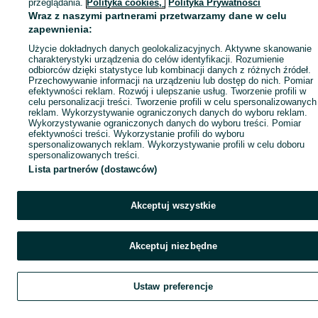
przeglądania.
Polityka cookies,
Polityka Prywatności
Wraz z naszymi partnerami przetwarzamy dane w celu
zapewnienia:
Użycie dokładnych danych geolokalizacyjnych. Aktywne skanowanie
charakterystyki urządzenia do celów identyfikacji. Rozumienie
odbiorców dzięki statystyce lub kombinacji danych z różnych źródeł.
Przechowywanie informacji na urządzeniu lub dostęp do nich. Pomiar
efektywności reklam. Rozwój i ulepszanie usług. Tworzenie profili w
celu personalizacji treści. Tworzenie profili w celu spersonalizowanych
reklam. Wykorzystywanie ograniczonych danych do wyboru reklam.
Wykorzystywanie ograniczonych danych do wyboru treści. Pomiar
efektywności treści. Wykorzystanie profili do wyboru
spersonalizowanych reklam. Wykorzystywanie profili w celu doboru
spersonalizowanych treści.
Lista partnerów (dostawców)
Akceptuj wszystkie
Akceptuj niezbędne
Ustaw preferencje
Szukaj
Home
Obserwujesz
Favorite
Dodaj
List it
Chat
Czat
My O
Kont