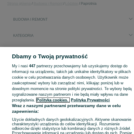
Strona główna
Budowa i Remont
Łódzkie
Paprotnia
BUDOWA I REMONT
KATEGORIA
Zobacz Więc
Aktualne oferty z kategorii Budowa i Remont w Paprotnia blisko Ciebie ➤ Kupuj nowe lub używane w dobrej cenie, przeglądaj lokalne ogłoszenia ☝ Szybkie kupno i sprzedaż na OLX.pl
Dbamy o Twoją prywatność
My i nasi
447
partnerzy przechowujemy lub uzyskujemy dostęp do
Mapa kategorii
informacji na urządzeniu, takich jak unikalne identyfikatory w plikach
Mapa miejscowości
cookie w celu przetwarzania danych osobowych. Użytkownik może
Mapa ministron
zaakceptować wybory lub zarządzać nimi, klikając poniżej lub w
dowolnym momencie na stronie polityki prywatności. Te wybory będą
Popularne wyszukiwania
sygnalizowane naszym partnerom i nie będą miały wpływu na dane
przeglądania.
Polityka cookies,
Polityka Prywatności
Wraz z naszymi partnerami przetwarzamy dane w celu
zapewnienia:
Użycie dokładnych danych geolokalizacyjnych. Aktywne skanowanie
charakterystyki urządzenia do celów identyfikacji. Rozumienie
odbiorców dzięki statystyce lub kombinacji danych z różnych źródeł.
Przechowywanie informacji na urządzeniu lub dostęp do nich. Pomiar