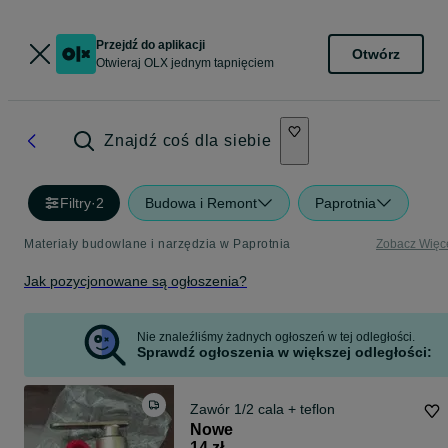
Przejdź do aplikacji
Otwórz
Otwieraj OLX jednym tapnięciem
Znajdź coś dla siebie
Filtry
·
2
Budowa i Remont
Paprotnia
Materiały budowlane i narzędzia w Paprotnia
Zobacz Więc
Jak pozycjonowane są ogłoszenia?
Nie znaleźliśmy żadnych ogłoszeń w tej odległości.
Sprawdź ogłoszenia w większej odległości:
Zawór 1/2 cala + teflon
Nowe
14 zł