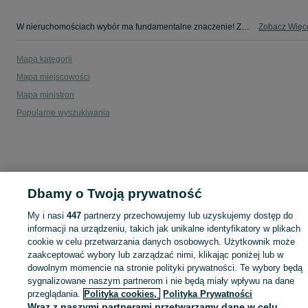
W nieruchomościach wybór ma fundamentalne znaczenie! Znajdź wymarzony lokal w kategorii Nieruchomości na OLX - Klonówiec i okolice!
Zobacz Więc
Mapa kategorii
Mapa miejscowości
Mapa ministron
Popularne wyszukiwania
Dbamy o Twoją prywatność
My i nasi
447
partnerzy przechowujemy lub uzyskujemy dostęp do
informacji na urządzeniu, takich jak unikalne identyfikatory w plikach
cookie w celu przetwarzania danych osobowych. Użytkownik może
zaakceptować wybory lub zarządzać nimi, klikając poniżej lub w
dowolnym momencie na stronie polityki prywatności. Te wybory będą
sygnalizowane naszym partnerom i nie będą miały wpływu na dane
przeglądania.
Polityka cookies,
Polityka Prywatności
Wraz z naszymi partnerami przetwarzamy dane w celu