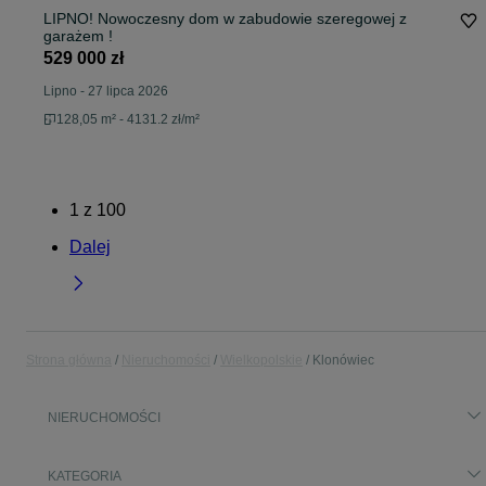
LIPNO! Nowoczesny dom w zabudowie szeregowej z
garażem !
529 000 zł
Lipno
-
27 lipca 2026
128,05 m² - 4131.2 zł/m²
1
z
100
Dalej
Strona główna
Nieruchomości
Wielkopolskie
Klonówiec
NIERUCHOMOŚCI
KATEGORIA