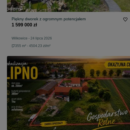
Piękny dworek z ogromnym potencjałem
1 599 000 zł
Wilkowice
-
24 lipca 2026
355 m² - 4504.23 zł/m²