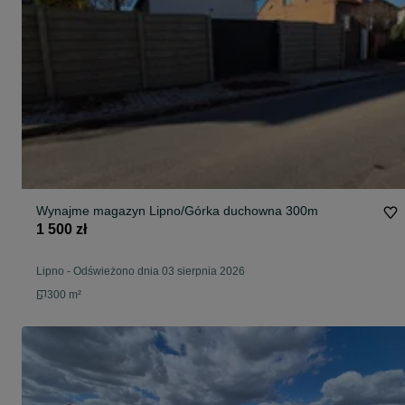
Wynajme magazyn Lipno/Górka duchowna 300m
1 500 zł
Lipno
-
Odświeżono dnia 03 sierpnia 2026
300 m²