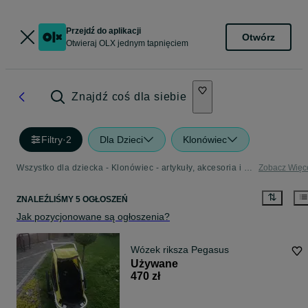
Przejdź do aplikacji
Otwórz
Otwieraj OLX jednym tapnięciem
Znajdź coś dla siebie
Filtry
·
2
Dla Dzieci
Klonówiec
Wszystko dla dziecka - Klonówiec - artykuły, akcesoria i zabawki dla dzieci w Twojej okolicy
Zobacz Więc
ZNALEŹLIŚMY 5 OGŁOSZEŃ
Jak pozycjonowane są ogłoszenia?
Wózek riksza Pegasus
Używane
470 zł