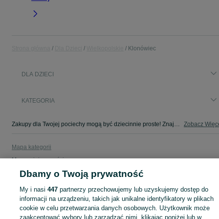
Strona główna
Dla Dzieci
Wielkopolskie
Klonówiec
DLA DZIECI
KATEGORIA
Zakupy dla Twojej pociechy mogą być dziecinnie proste! Znajdź to, czego potrzebujesz w kategorii Dla Dzieci na OLX - Klonówiec i okolice!
Zobacz Więc
Mapa kategorii
Mapa miejscowości
Dbamy o Twoją prywatność
Mapa ministron
Popularne wyszukiwania
My i nasi
447
partnerzy przechowujemy lub uzyskujemy dostęp do
informacji na urządzeniu, takich jak unikalne identyfikatory w plikach
cookie w celu przetwarzania danych osobowych. Użytkownik może
zaakceptować wybory lub zarządzać nimi, klikając poniżej lub w