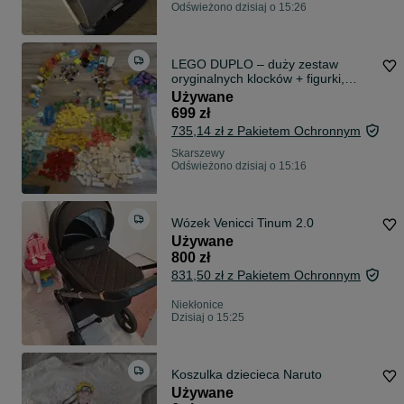
Odświeżono dzisiaj o 15:26
LEGO DUPLO – duży zestaw
oryginalnych klocków + figurki,
zwierzęta i pojazdy
Używane
699 zł
735,14 zł z Pakietem Ochronnym
Skarszewy
Odświeżono dzisiaj o 15:16
Wózek Venicci Tinum 2.0
Używane
800 zł
831,50 zł z Pakietem Ochronnym
Niekłonice
Dzisiaj o 15:25
Koszulka dziecieca Naruto
Używane