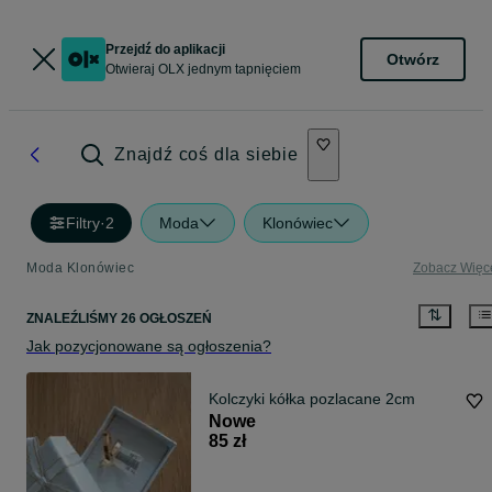
Przejdź do aplikacji
Otwórz
Otwieraj OLX jednym tapnięciem
Znajdź coś dla siebie
Filtry
·
2
Moda
Klonówiec
Moda Klonówiec
Zobacz Więc
ZNALEŹLIŚMY 26 OGŁOSZEŃ
Jak pozycjonowane są ogłoszenia?
Kolczyki kółka pozlacane 2cm
Nowe
85 zł