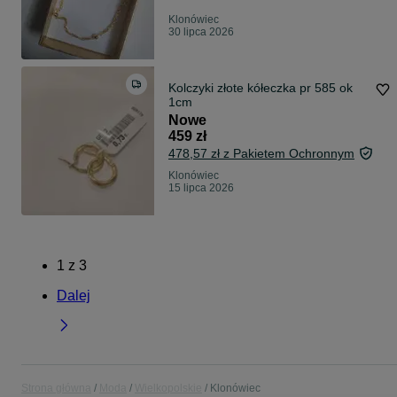
Klonówiec
30 lipca 2026
Kolczyki złote kółeczka pr 585 ok
1cm
Nowe
459 zł
478,57 zł z Pakietem Ochronnym
Klonówiec
15 lipca 2026
1
z
3
Dalej
Strona główna
Moda
Wielkopolskie
Klonówiec