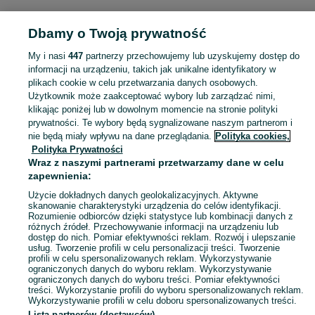
MODA
Dbamy o Twoją prywatność
My i nasi
447
partnerzy przechowujemy lub uzyskujemy dostęp do
KATEGORIA
informacji na urządzeniu, takich jak unikalne identyfikatory w
plikach cookie w celu przetwarzania danych osobowych.
Użytkownik może zaakceptować wybory lub zarządzać nimi,
Zobacz Więc
Moda Klonówiec ▶️ Odzież, obuwie, torebki, akcesoria i biżuteria ✅ Nowe i używane w atrakcyjnych cenach ✌ Znajdź najlepsze ogłoszenia na OLX.pl!
klikając poniżej lub w dowolnym momencie na stronie polityki
prywatności. Te wybory będą sygnalizowane naszym partnerom i
nie będą miały wpływu na dane przeglądania.
Polityka cookies,
Mapa kategorii
Polityka Prywatności
Mapa miejscowości
Wraz z naszymi partnerami przetwarzamy dane w celu
zapewnienia:
Mapa ministron
Użycie dokładnych danych geolokalizacyjnych. Aktywne
Popularne wyszukiwania
skanowanie charakterystyki urządzenia do celów identyfikacji.
Rozumienie odbiorców dzięki statystyce lub kombinacji danych z
różnych źródeł. Przechowywanie informacji na urządzeniu lub
dostęp do nich. Pomiar efektywności reklam. Rozwój i ulepszanie
usług. Tworzenie profili w celu personalizacji treści. Tworzenie
profili w celu spersonalizowanych reklam. Wykorzystywanie
ograniczonych danych do wyboru reklam. Wykorzystywanie
ograniczonych danych do wyboru treści. Pomiar efektywności
treści. Wykorzystanie profili do wyboru spersonalizowanych reklam.
Wykorzystywanie profili w celu doboru spersonalizowanych treści.
Lista partnerów (dostawców)