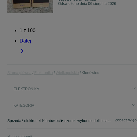
Odświeżono dnia 06 sierpnia 2026
1
z
100
Dalej
Strona główna
Elektronika
Wielkopolskie
Klonówiec
ELEKTRONIKA
KATEGORIA
Zobacz Więc
Sprzedaż elektroniki Klonówiec ▶️ szeroki wybór modeli i marek ✅ Nowe i używane oferty w atrakcyjnych cenach ☝ Sprawdź ogłoszenia online na OLX.pl!
Mapa kategorii