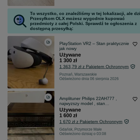
To wszystko, co znaleźliśmy w tej lokalizacji, ale dz
Przesyłkom OLX możesz wygodnie kupować
przedmioty z całej Polski. Sprawdź te ogłoszenia z
dostępną przesyłką:
PlayStation VR2 – Stan praktycznie
jak nowy
Używane
1 300 zł
1 363,79 zł z Pakietem Ochronnym
Poznań, Warszawskie
Odświeżono dnia 06 sierpnia 2026
Amplituner Philips 22AH777 ,
najwyzszy model , stan
kolekcjonerski czarna piekność
Używane
monster
1 600 zł
1 670 zł z Pakietem Ochronnym
Gdańsk, Przymorze Małe
Odświeżono dzisiaj o 03:08