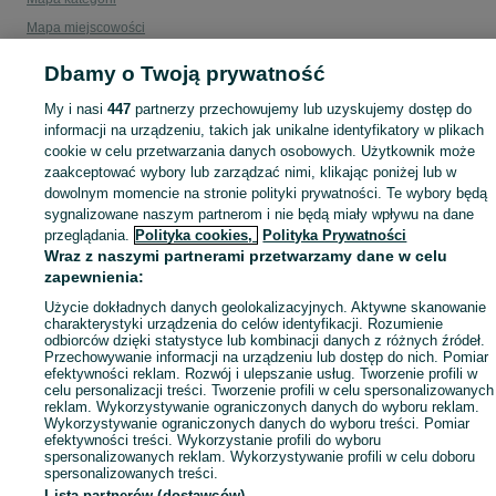
Mapa miejscowości
Mapa ministron
Dbamy o Twoją prywatność
Popularne wyszukiwania
My i nasi
447
partnerzy przechowujemy lub uzyskujemy dostęp do
informacji na urządzeniu, takich jak unikalne identyfikatory w plikach
cookie w celu przetwarzania danych osobowych. Użytkownik może
zaakceptować wybory lub zarządzać nimi, klikając poniżej lub w
dowolnym momencie na stronie polityki prywatności. Te wybory będą
sygnalizowane naszym partnerom i nie będą miały wpływu na dane
przeglądania.
Polityka cookies,
Polityka Prywatności
Wraz z naszymi partnerami przetwarzamy dane w celu
zapewnienia:
Użycie dokładnych danych geolokalizacyjnych. Aktywne skanowanie
charakterystyki urządzenia do celów identyfikacji. Rozumienie
odbiorców dzięki statystyce lub kombinacji danych z różnych źródeł.
Przechowywanie informacji na urządzeniu lub dostęp do nich. Pomiar
efektywności reklam. Rozwój i ulepszanie usług. Tworzenie profili w
celu personalizacji treści. Tworzenie profili w celu spersonalizowanych
reklam. Wykorzystywanie ograniczonych danych do wyboru reklam.
Wykorzystywanie ograniczonych danych do wyboru treści. Pomiar
efektywności treści. Wykorzystanie profili do wyboru
spersonalizowanych reklam. Wykorzystywanie profili w celu doboru
spersonalizowanych treści.
Lista partnerów (dostawców)