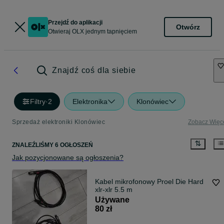
Przejdź do aplikacji
Otwórz
Otwieraj OLX jednym tapnięciem
Znajdź coś dla siebie
Filtry
·
2
Elektronika
Klonówiec
Sprzedaż elektroniki Klonówiec
Zobacz Więc
ZNALEŹLIŚMY 6 OGŁOSZEŃ
Jak pozycjonowane są ogłoszenia?
Kabel mikrofonowy Proel Die Hard
xlr-xlr 5.5 m
Używane
80 zł