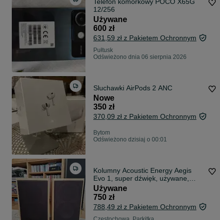
Telefon komórkowy POCO X65G
12/256
Używane
600 zł
631,59 zł z Pakietem Ochronnym
Pułtusk
Odświeżono dnia 06 sierpnia 2026
Sluchawki AirPods 2 ANC
Nowe
350 zł
370,09 zł z Pakietem Ochronnym
Bytom
Odświeżono dzisiaj o 00:01
Kolumny Acoustic Energy Aegis
Evo 1, super dźwięk, używane,
100% sprawne, pierwszy właściciel.
Używane
Oryginalny karton. Do negocjacji.
750 zł
788,49 zł z Pakietem Ochronnym
Częstochowa, Parkitka