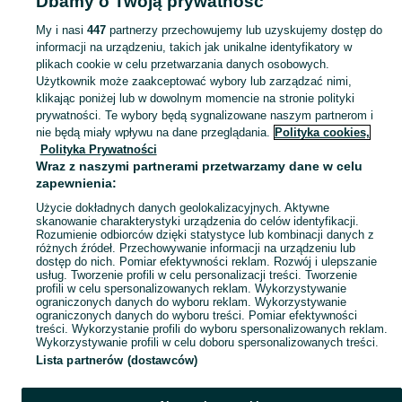
Dbamy o Twoją prywatność
Świętokrzyskie
Literatura - Mieronice
My i nasi
447
partnerzy przechowujemy lub uzyskujemy dostęp do
informacji na urządzeniu, takich jak unikalne identyfikatory w
KATEGORIA
plikach cookie w celu przetwarzania danych osobowych.
Użytkownik może zaakceptować wybory lub zarządzać nimi,
Zobacz Więc
Sprzedaż literatury pięknej i faktu Mieronice ▶️ autorzy polscy i zagraniczni ✅ Nowe i używane w super cenach ✌ Kupuj i sprzedawaj z zyskiem na OLX.pl!
klikając poniżej lub w dowolnym momencie na stronie polityki
prywatności. Te wybory będą sygnalizowane naszym partnerom i
nie będą miały wpływu na dane przeglądania.
Polityka cookies,
Mapa kategorii
Polityka Prywatności
Mapa miejscowości
Wraz z naszymi partnerami przetwarzamy dane w celu
zapewnienia:
Mapa ministron
Użycie dokładnych danych geolokalizacyjnych. Aktywne
Popularne wyszukiwania
skanowanie charakterystyki urządzenia do celów identyfikacji.
Rozumienie odbiorców dzięki statystyce lub kombinacji danych z
różnych źródeł. Przechowywanie informacji na urządzeniu lub
dostęp do nich. Pomiar efektywności reklam. Rozwój i ulepszanie
usług. Tworzenie profili w celu personalizacji treści. Tworzenie
profili w celu spersonalizowanych reklam. Wykorzystywanie
ograniczonych danych do wyboru reklam. Wykorzystywanie
ograniczonych danych do wyboru treści. Pomiar efektywności
treści. Wykorzystanie profili do wyboru spersonalizowanych reklam.
Wykorzystywanie profili w celu doboru spersonalizowanych treści.
Lista partnerów (dostawców)