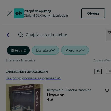
Przejdź do aplikacji
Otwórz
Otwieraj OLX jednym tapnięciem
Znajdź coś dla siebie
Filtry
·
2
Literatura
Mieronice
Literatura Mieronice
Zobacz Więc
ZNALEŹLIŚMY 30 OGŁOSZEŃ
Jak pozycjonowane są ogłoszenia?
Kuzynka K. Khadra Yasmina
Używane
4 zł