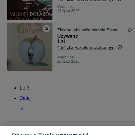
Mieronice
17 lipca 2026
Zielone jabłuszko Izabela Sowa
Używane
1 zł
4,54 zł z Pakietem Ochronnym
Mieronice
20 lipca 2026
1
z
3
Dalej
Strona główna
Muzyka i Edukacja
Książki
Literatura
Literatura -