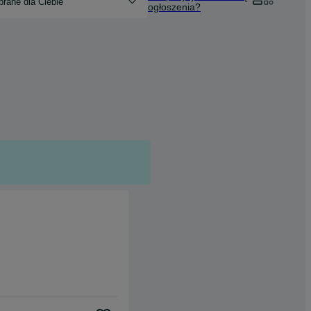
rane dla Ciebie
ogłoszenia?