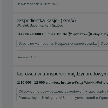
Odświeżono dnia 31 lipca 2026
ekspedientka-kasjer (k/m/x)
Wafelek Supermarkety Sp.Zoo
4 806 - 5 600 zł / mies. brutto
Sędziszów
Pełny etat
Specjalne wymagania: Książeczka sanepidowska
Odpo
Dzisiaj o 09:56
Kierowca w transporcie międzynarodowym ka
10 000 - 12 000 zł / mies. brutto
Książ Wielki
Pełny e
Odpowiednie doświadczenie zawodowe
Prawo jazdy: 
Pracownicy z Ukrainy: 🇺🇦 Запрошуємо людей з Украї