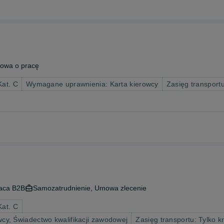
owa o pracę
Kat. C
Wymagane uprawnienia: Karta kierowcy
Zasięg transportu
aca B2B
Samozatrudnienie, Umowa zlecenie
Kat. C
y, Świadectwo kwalifikacji zawodowej
Zasięg transportu: Tylko k