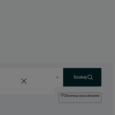
Odległość
+0 km
Szukaj
Obserwuj wyszukiwanie