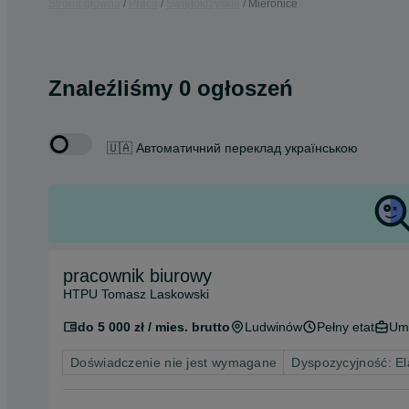
Strona główna
Praca
Świętokrzyskie
Mieronice
Znaleźliśmy 0 ogłoszeń
🇺🇦 Автоматичний переклад українською
pracownik biurowy
HTPU Tomasz Laskowski
do 5 000 zł / mies. brutto
Ludwinów
Pełny etat
Um
Doświadczenie nie jest wymagane
Dyspozycyjność: El