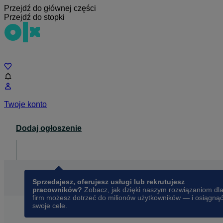
Przejdź do głównej części
Przejdź do stopki
Czat
Twoje konto
Dodaj ogłoszenie
Dla biznesu
opens in a new tab
Sprzedajesz, oferujesz usługi lub rekrutujesz
pracowników?
Zobacz, jak dzięki naszym rozwiązaniom dl
firm możesz dotrzeć do milionów użytkowników — i osiągną
swoje cele.