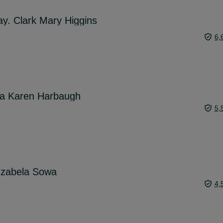
y. Clark Mary Higgins
6,
ra Karen Harbaugh
5,
 Izabela Sowa
4,