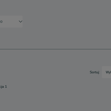
Sortuj:
Wyb
cja
1