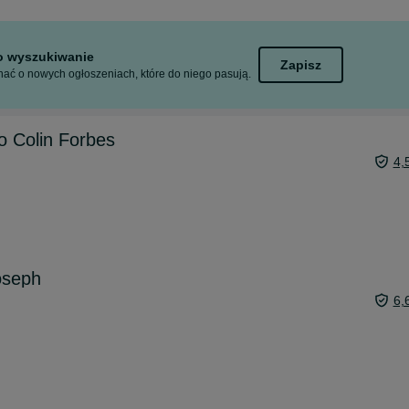
to wyszukiwanie
Zapisz
ać o nowych ogłoszeniach, które do niego pasują.
o Colin Forbes
4,
oseph
6,