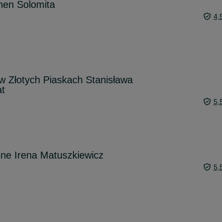
hen Solomita
4,
w Złotych Piaskach Stanisława
t
5,
osne Irena Matuszkiewicz
5,