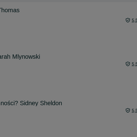
 Thomas
5,
arah Mlynowski
5,
mności? Sidney Sheldon
5,