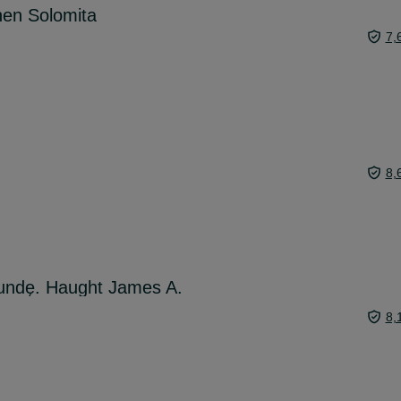
hen Solomita
7,
8,
undę. Haught James A.
8,