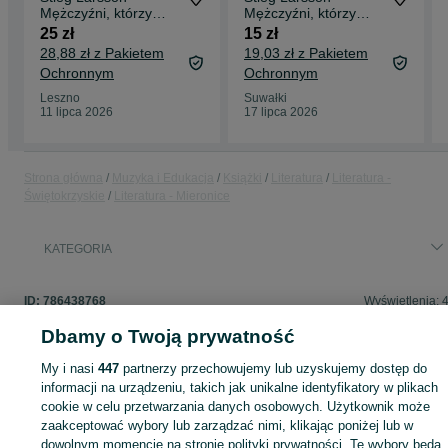
Mężczyźni, którzy
Mężczyźni, którzy
nienawidzą kobiet
nienawidzą kobiet
25 zł
15 zł
28,88 zł z Pakietem
19,03 zł z Pakietem
Ochronnym
Ochronnym
Leszno
Suwałki
11 lipca 2026
17 lipca 2026
Strona główna
Muzyka i Edukacja
Książki
Literatura
Literatura -
Świętokrzyskie
Literatura - Mieronice
KATEGORIA
ID:
786438768
Wyświetlenia: 
Dbamy o Twoją prywatność
My i nasi
447
partnerzy przechowujemy lub uzyskujemy dostęp do
informacji na urządzeniu, takich jak unikalne identyfikatory w plikach
Zaloguj się lub załóż konto na OLX, aby skontaktować się z t
cookie w celu przetwarzania danych osobowych. Użytkownik może
sprzedającym
zaakceptować wybory lub zarządzać nimi, klikając poniżej lub w
dowolnym momencie na stronie polityki prywatności. Te wybory będą