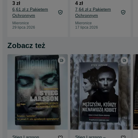
Romow
3 zł
4 zł
6,61 zł z Pakietem
7,64 zł z Pakietem
Ochronnym
Ochronnym
Mieronice
Mieronice
29 lipca 2026
17 lipca 2026
Zobacz też
Stieg Larsson
Stieg Larsson –