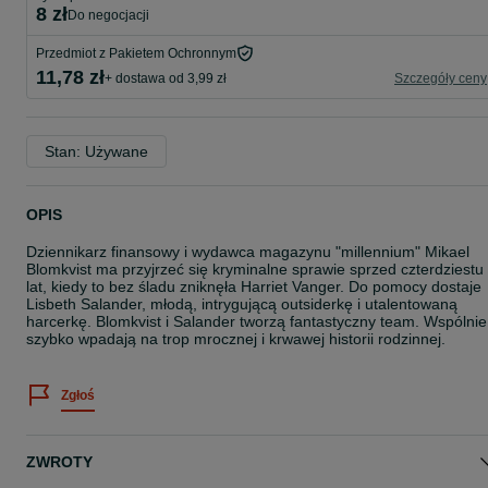
8 zł
do negocjacji
Przedmiot z Pakietem Ochronnym
11,78 zł
+ dostawa od 3,99 zł
Szczegóły ceny
Stan: Używane
OPIS
Dziennikarz finansowy i wydawca magazynu "millennium" Mikael
Blomkvist ma przyjrzeć się kryminalne sprawie sprzed czterdziestu
lat, kiedy to bez śladu zniknęła Harriet Vanger. Do pomocy dostaje
Lisbeth Salander, młodą, intrygującą outsiderkę i utalentowaną
harcerkę. Blomkvist i Salander tworzą fantastyczny team. Wspólnie
szybko wpadają na trop mrocznej i krwawej historii rodzinnej.
Zgłoś
ZWROTY