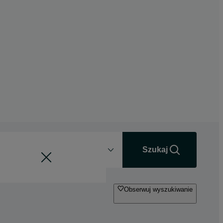
Odległość
+0 km
Szukaj
Obserwuj wyszukiwanie