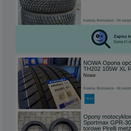
Kraków, Bronowice - 04 sierp
Zapisz 
Damy Ci zn
NOWA Opona opon
TH202 105W XL 
Nowe
Kraków, Bronowice - 06 sierp
Opony motocyklow
Sportmax GPR-30
torowe Pirelli met