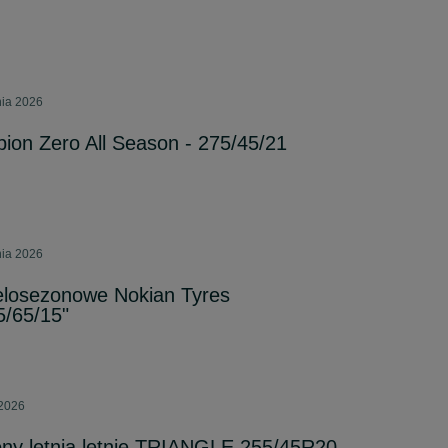
nia 2026
pion Zero All Season - 275/45/21
nia 2026
osezonowe Nokian Tyres
5/65/15"
 2026
y letnia letnie TRIANGLE 255/45R20