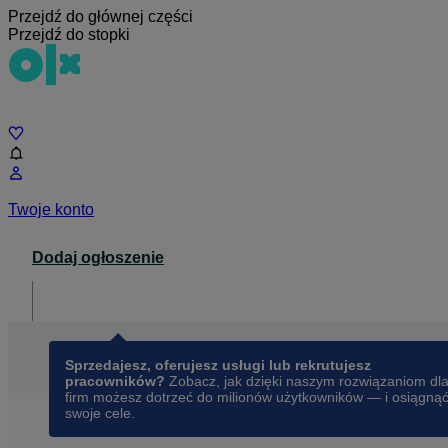
Przejdź do głównej części
Przejdź do stopki
Czat
Twoje konto
Dodaj ogłoszenie
Dla biznesu
opens in a new tab
Sprzedajesz, oferujesz usługi lub rekrutujesz
pracowników?
Zobacz, jak dzięki naszym rozwiązaniom dl
firm możesz dotrzeć do milionów użytkowników — i osiągną
swoje cele.