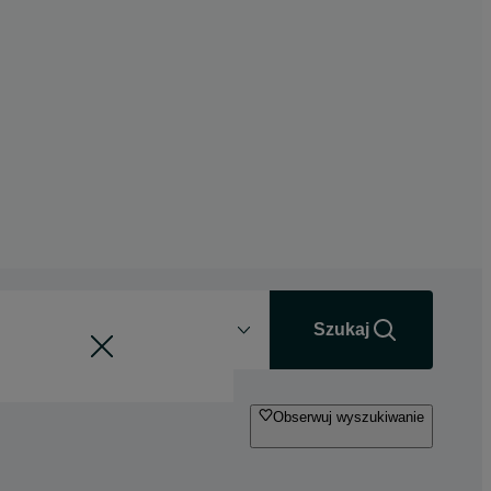
Odległość
+0 km
Szukaj
Obserwuj wyszukiwanie