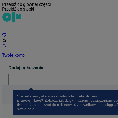
Przejdź do głównej części
Przejdź do stopki
Czat
Twoje konto
Dodaj ogłoszenie
Dla biznesu
opens in a new tab
Sprzedajesz, oferujesz usługi lub rekrutujesz
pracowników?
Zobacz, jak dzięki naszym rozwiązaniom dl
firm możesz dotrzeć do milionów użytkowników — i osiągną
swoje cele.