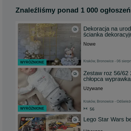
Znaleźliśmy
ponad
1 000 ogłoszeń
Dekoracja na urod
ścianka dekoracyj
Nowe
Kraków, Bronowice - 06 sierp
WYRÓŻNIONE
Zestaw roz 56/62 
chłopca wyprawka
Używane
Kraków, Bronowice - Odśwież
WYRÓŻNIONE
56
Lego Star Wars be