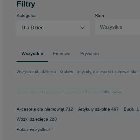
Filtry
Kategoria
Stan
Wszystkie
Dla Dzieci
Wszystkie
Firmowe
Prywatne
Wszystko dla dziecka - Kraków - artykuły, akcesoria i zabawki dla d
Strona główna
Dla Dzieci
Małopolskie
Kraków
Bronowice
Akcesoria dla niemowląt
712
Artykuły szkolne
467
Buciki
1
Wózki dziecięce
220
Pokaż wszystkie