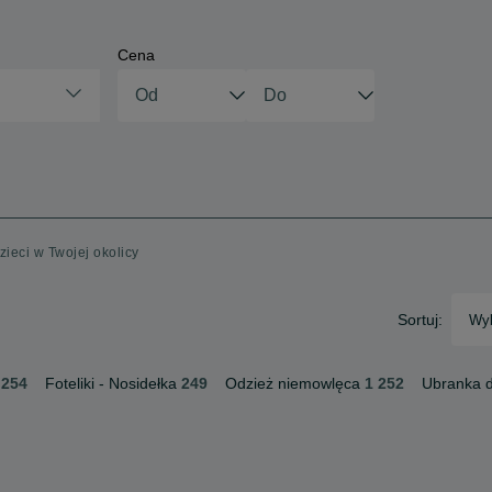
Cena
zieci w Twojej okolicy
Sortuj:
Wyb
 254
Foteliki - Nosidełka
249
Odzież niemowlęca
1 252
Ubranka d