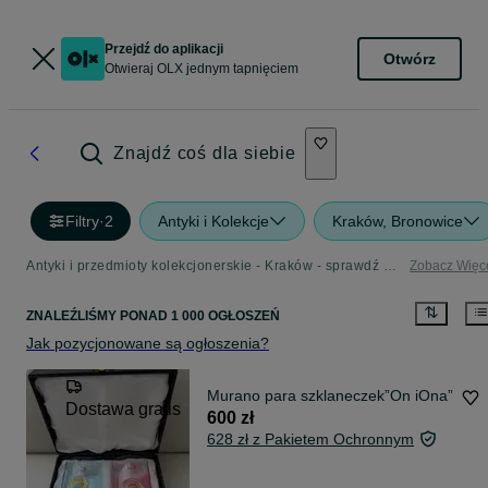
Przejdź do aplikacji
Otwórz
Otwieraj OLX jednym tapnięciem
Znajdź coś dla siebie
Filtry
·
2
Antyki i Kolekcje
Kraków, Bronowice
Antyki i przedmioty kolekcjonerskie - Kraków - sprawdź ogłoszenia w Twojej okolicy
Zobacz Więc
ZNALEŹLIŚMY
PONAD
1 000 OGŁOSZEŃ
Jak pozycjonowane są ogłoszenia?
Murano para szklaneczek”On iOna”
Dostawa gratis
600 zł
628 zł z Pakietem Ochronnym