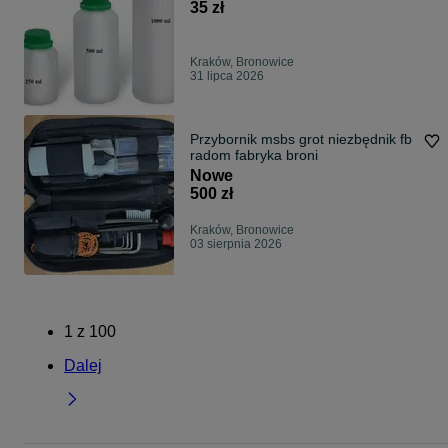
baza
35 zł
Kraków, Bronowice
31 lipca 2026
Przybornik msbs grot niezbędnik fb
radom fabryka broni
Nowe
500 zł
Kraków, Bronowice
03 sierpnia 2026
1
z
100
Dalej