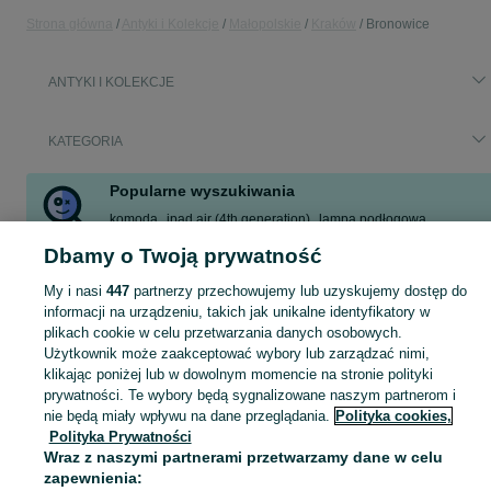
Strona główna
Antyki i Kolekcje
Małopolskie
Kraków
Bronowice
ANTYKI I KOLEKCJE
KATEGORIA
Popularne wyszukiwania
komoda
ipad air (4th generation)
lampa podłogowa
laska drewniana
prl
brach
zegar kominkowy
prl espresso
Dbamy o Twoją prywatność
Zobacz Więcej
My i nasi
447
partnerzy przechowujemy lub uzyskujemy dostęp do
informacji na urządzeniu, takich jak unikalne identyfikatory w
plikach cookie w celu przetwarzania danych osobowych.
Antyki i przedmioty kolekcjonerskie na OLX – odkryj wyjątkowe oferty antyków i rzadkich przedmiotów. Sprawdź unikalne kolekcje! Kraków i okolice.
Zobacz Więc
Użytkownik może zaakceptować wybory lub zarządzać nimi,
klikając poniżej lub w dowolnym momencie na stronie polityki
Mapa kategorii
prywatności. Te wybory będą sygnalizowane naszym partnerom i
Mapa miejscowości
nie będą miały wpływu na dane przeglądania.
Polityka cookies,
Polityka Prywatności
Mapa ministron
Wraz z naszymi partnerami przetwarzamy dane w celu
Popularne wyszukiwania
zapewnienia: