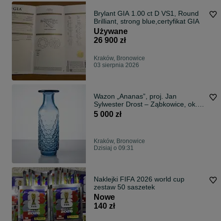
Brylant GIA 1.00 ct D VS1, Round
Brilliant, strong blue,certyfikat GIA
Używane
26 900 zł
Kraków, Bronowice
03 sierpnia 2026
Wazon „Ananas”, proj. Jan
Sylwester Drost – Ząbkowice, ok.
1976 r.
5 000 zł
Kraków, Bronowice
Dzisiaj o 09:31
Naklejki FIFA 2026 world cup
zestaw 50 saszetek
Nowe
140 zł