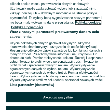
plikach cookie w celu przetwarzania danych osobowych.
Użytkownik może zaakceptować wybory lub zarządzać nimi,
klikając poniżej lub w dowolnym momencie na stronie polityki
Ups! Coś poszło nie tak...
prywatności. Te wybory będą sygnalizowane naszym partnerom i
nie będą miały wpływu na dane przeglądania.
Polityka cookies,
Odśwież lub wróć na stronę główną
Polityka Prywatności
Wraz z naszymi partnerami przetwarzamy dane w celu
zapewnienia:
Odśwież
Użycie dokładnych danych geolokalizacyjnych. Aktywne
skanowanie charakterystyki urządzenia do celów identyfikacji.
Rozumienie odbiorców dzięki statystyce lub kombinacji danych z
różnych źródeł. Przechowywanie informacji na urządzeniu lub
dostęp do nich. Pomiar efektywności reklam. Rozwój i ulepszanie
usług. Tworzenie profili w celu personalizacji treści. Tworzenie
profili w celu spersonalizowanych reklam. Wykorzystywanie
ograniczonych danych do wyboru reklam. Wykorzystywanie
ograniczonych danych do wyboru treści. Pomiar efektywności
treści. Wykorzystanie profili do wyboru spersonalizowanych reklam.
Wykorzystywanie profili w celu doboru spersonalizowanych treści.
Lista partnerów (dostawców)
Akceptuj wszystkie