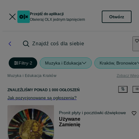
Przejdź do aplikacji
Otwórz
Otwieraj OLX jednym tapnięciem
Znajdź coś dla siebie
Filtry
·
2
Muzyka i Edukacja
Kraków, Bronowice
Muzyka i Edukacja Kraków
Zobacz Więc
ZNALEŹLIŚMY
PONAD
1 000 OGŁOSZEŃ
Jak pozycjonowane są ogłoszenia?
Pronit płyty i pocztówki dźwiękowe
Używane
Zamienię