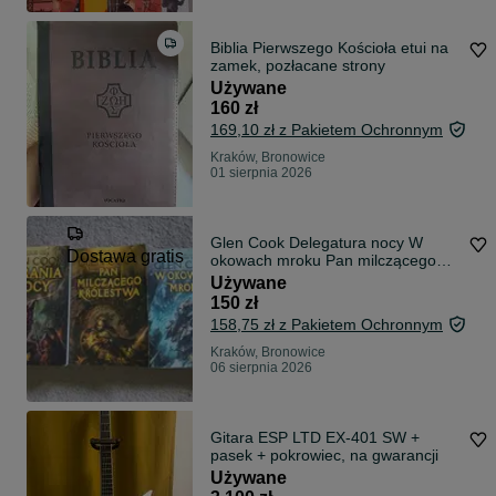
Biblia Pierwszego Kościoła etui na
zamek, pozłacane strony
Używane
160 zł
169,10 zł z Pakietem Ochronnym
Kraków, Bronowice
01 sierpnia 2026
Glen Cook Delegatura nocy W
Dostawa gratis
okowach mroku Pan milczącego
królestwa
Używane
150 zł
158,75 zł z Pakietem Ochronnym
Kraków, Bronowice
06 sierpnia 2026
Gitara ESP LTD EX-401 SW +
pasek + pokrowiec, na gwarancji
Używane