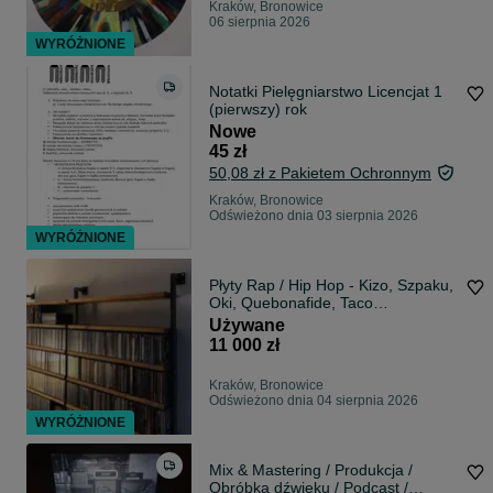
Kraków, Bronowice
06 sierpnia 2026
WYRÓŻNIONE
Notatki Pielęgniarstwo Licencjat 1
(pierwszy) rok
Nowe
45 zł
50,08 zł z Pakietem Ochronnym
Kraków, Bronowice
Odświeżono dnia 03 sierpnia 2026
WYRÓŻNIONE
Płyty Rap / Hip Hop - Kizo, Szpaku,
Oki, Quebonafide, Taco
Hemingway
Używane
11 000 zł
Kraków, Bronowice
Odświeżono dnia 04 sierpnia 2026
WYRÓŻNIONE
Mix & Mastering / Produkcja /
Obróbka dźwięku / Podcast /