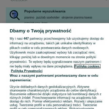
KATEGORIA
Popularne wyszukiwania
pianino
jazzlab saxholder
strojenie pianina kawai
jazz lab sax
koni
fizjologia zwierząt domowych 1 2 engelhardt
Dbamy o Twoją prywatność
fizjologia zwierząt domowych tom
harmonijka ustna
My i nasi
447
partnerzy przechowujemy lub uzyskujemy dostęp do
informacji na urządzeniu, takich jak unikalne identyfikatory w
plikach cookie w celu przetwarzania danych osobowych.
Zobacz Więc
Sprzedaż towarów dla relaksu, twórczości i nauki Kraków ▶️ Nowe i używane instrumenty, książki, filmy i inne ✌ Kupuj i sprzedawaj na OLX.pl!
Użytkownik może zaakceptować wybory lub zarządzać nimi,
klikając poniżej lub w dowolnym momencie na stronie polityki
Mapa kategorii
prywatności. Te wybory będą sygnalizowane naszym partnerom i
nie będą miały wpływu na dane przeglądania.
Polityka cookies,
Mapa miejscowości
Polityka Prywatności
Mapa ministron
Wraz z naszymi partnerami przetwarzamy dane w celu
zapewnienia:
Popularne wyszukiwania
Użycie dokładnych danych geolokalizacyjnych. Aktywne
skanowanie charakterystyki urządzenia do celów identyfikacji.
Rozumienie odbiorców dzięki statystyce lub kombinacji danych z
różnych źródeł. Przechowywanie informacji na urządzeniu lub
dostęp do nich. Pomiar efektywności reklam. Rozwój i ulepszanie
usług. Tworzenie profili w celu personalizacji treści. Tworzenie
profili w celu spersonalizowanych reklam. Wykorzystywanie