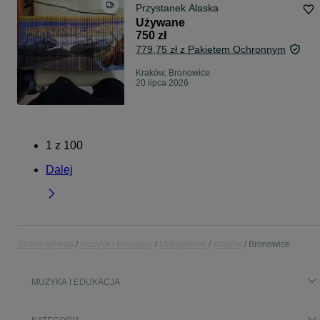
Przystanek Alaska
Używane
750 zł
779,75 zł z Pakietem Ochronnym
Kraków, Bronowice
20 lipca 2026
1
z
100
Dalej
Strona główna
Muzyka i Edukacja
Małopolskie
Kraków
Bronowice
MUZYKA I EDUKACJA