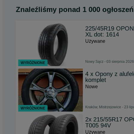
Znaleźliśmy
ponad
1 000 ogłoszeń
225/45R19 OPONA
XL dot: 1614
Używane
Nowy Sącz - 03 sierpnia 2026
WYRÓŻNIONE
4 x Opony z aluf
komplet
Nowe
Kraków, Mistrzejowice - 23 li
WYRÓŻNIONE
2x 215/55R17 OP
T005 94V
Używane