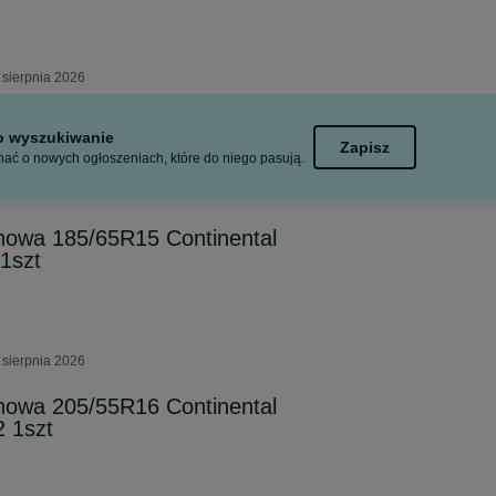
 sierpnia 2026
to wyszukiwanie
Zapisz
ać o nowych ogłoszeniach, które do niego pasują.
owa 185/65R15 Continental
1szt
 sierpnia 2026
owa 205/55R16 Continental
2 1szt