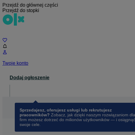
Przejdź do głównej części
Przejdź do stopki
Czat
Twoje konto
Dodaj ogłoszenie
Dla biznesu
opens in a new tab
Sprzedajesz, oferujesz usługi lub rekrutujesz
pracowników?
Zobacz, jak dzięki naszym rozwiązaniom dl
firm możesz dotrzeć do milionów użytkowników — i osiągną
swoje cele.