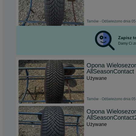
Tarnów - Odświeżono dnia 05
Zapisz 
Damy Ci zn
Opona Wielosezon
AllSeasonContact 
Używane
Tarnów - Odświeżono dnia 05
Opona Wielosezon
AllSeasonContact
Używane