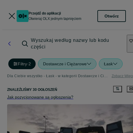
Przejdź do aplikacji
Otwórz
Otwieraj OLX jednym tapnięciem
Wyszukaj według nazwy lub kodu
części
Filtry
·
2
Dostawcze i Ciężarowe
Łask
Dla Ciebie wszystko - Łask - w kategorii Dostawcze i Ciężarowe
Zobacz Więc
ZNALEŹLIŚMY 30 OGŁOSZEŃ
Jak pozycjonowane są ogłoszenia?