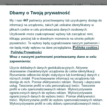
Skorzystaj z największego serwisu ogłoszeniowego - Łask i okolice! - kupuj lub sprzedawaj jeszcze wygodniej w kategorii Dostawcze i Ciężarowe!
Zobacz Więc
Dbamy o Twoją prywatność
Mapa kategorii
My i nasi
447
partnerzy przechowujemy lub uzyskujemy dostęp do
Mapa miejscowości
informacji na urządzeniu, takich jak unikalne identyfikatory w
Mapa ministron
plikach cookie w celu przetwarzania danych osobowych.
Użytkownik może zaakceptować wybory lub zarządzać nimi,
Popularne wyszukiwania
klikając poniżej lub w dowolnym momencie na stronie polityki
prywatności. Te wybory będą sygnalizowane naszym partnerom i
nie będą miały wpływu na dane przeglądania.
Polityka cookies,
Polityka Prywatności
Wraz z naszymi partnerami przetwarzamy dane w celu
zapewnienia:
Użycie dokładnych danych geolokalizacyjnych. Aktywne
skanowanie charakterystyki urządzenia do celów identyfikacji.
Rozumienie odbiorców dzięki statystyce lub kombinacji danych z
różnych źródeł. Przechowywanie informacji na urządzeniu lub
dostęp do nich. Pomiar efektywności reklam. Rozwój i ulepszanie
usług. Tworzenie profili w celu personalizacji treści. Tworzenie
profili w celu spersonalizowanych reklam. Wykorzystywanie
ograniczonych danych do wyboru reklam. Wykorzystywanie
ograniczonych danych do wyboru treści. Pomiar efektywności
treści. Wykorzystanie profili do wyboru spersonalizowanych reklam.
Wykorzystywanie profili w celu doboru spersonalizowanych treści.