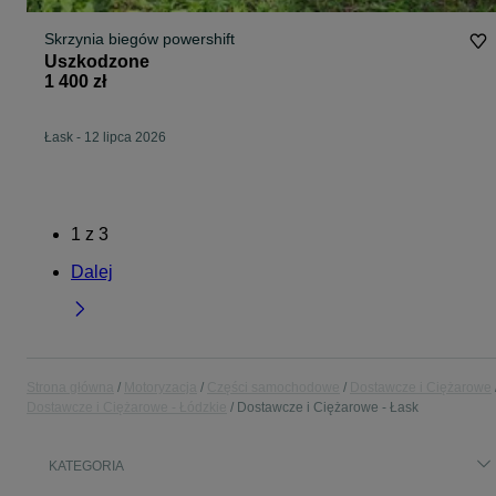
Skrzynia biegów powershift
Uszkodzone
1 400 zł
Łask
-
12 lipca 2026
1
z
3
Dalej
Strona główna
Motoryzacja
Części samochodowe
Dostawcze i Ciężarowe
Dostawcze i Ciężarowe - Łódzkie
Dostawcze i Ciężarowe - Łask
KATEGORIA