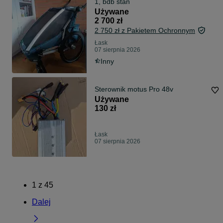
1, bdb stan
Używane
2 700 zł
2 750 zł z Pakietem Ochronnym
Łask
07 sierpnia 2026
Inny
Sterownik motus Pro 48v
Używane
130 zł
Łask
07 sierpnia 2026
1
z
45
Dalej