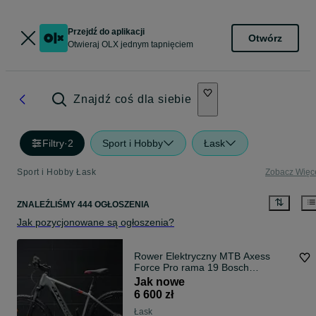
Przejdź do aplikacji
Otwórz
Otwieraj OLX jednym tapnięciem
Znajdź coś dla siebie
Filtry
·
2
Sport i Hobby
Łask
Sport i Hobby Łask
Zobacz Więc
ZNALEŹLIŚMY 444 OGŁOSZENIA
Jak pozycjonowane są ogłoszenia?
Rower Elektryczny MTB Axess
Force Pro rama 19 Bosch
Performance CX rama L
Jak nowe
6 600 zł
Łask