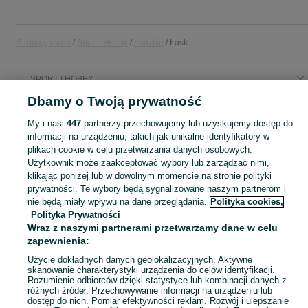
Strona główna
Sport i Hobby
Łódzkie
Łask
SPORT I HOBBY
Dbamy o Twoją prywatność
KATEGORIA
My i nasi
447
partnerzy przechowujemy lub uzyskujemy dostęp do
informacji na urządzeniu, takich jak unikalne identyfikatory w
plikach cookie w celu przetwarzania danych osobowych.
Zobacz Więc
Sprzedaż sprzętu sportowego i hobby Łask ▶️ Szeroki wybór produktów ✅ Nowe i używane w atrakcyjnych cenach ✌ Sprawdź ogłoszenia na OLX.pl!
Użytkownik może zaakceptować wybory lub zarządzać nimi,
klikając poniżej lub w dowolnym momencie na stronie polityki
Mapa kategorii
prywatności. Te wybory będą sygnalizowane naszym partnerom i
nie będą miały wpływu na dane przeglądania.
Polityka cookies,
Mapa miejscowości
Polityka Prywatności
Mapa ministron
Wraz z naszymi partnerami przetwarzamy dane w celu
zapewnienia:
Popularne wyszukiwania
Użycie dokładnych danych geolokalizacyjnych. Aktywne
skanowanie charakterystyki urządzenia do celów identyfikacji.
Rozumienie odbiorców dzięki statystyce lub kombinacji danych z
różnych źródeł. Przechowywanie informacji na urządzeniu lub
dostęp do nich. Pomiar efektywności reklam. Rozwój i ulepszanie