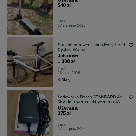
540 zł
Łask
07 sierpnia 2026
Sprzedam rower Triban Easy Road
Cycling Women
Jak nowe
1 300 zł
Łask
26 lipca 2026
Biały
Ładowarka Bosch STANDARD 4A
36V do roweru elektrycznego JAK
NOWA
Używane
375 zł
Łask
07 sierpnia 2026