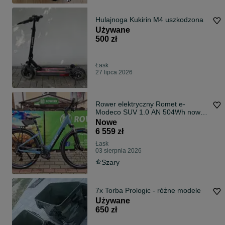
Hulajnoga Kukirin M4 uszkodzona
Używane
500 zł
Łask
27 lipca 2026
Rower elektryczny Romet e-
Modeco SUV 1.0 AN 504Wh nowy,
gwar, serwis
Nowe
6 559 zł
Łask
03 sierpnia 2026
Szary
7x Torba Prologic - różne modele
Używane
650 zł