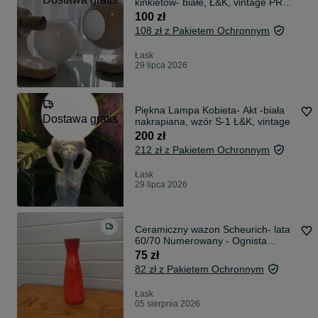
kinkietów- białe, Ł&K, vintage PRL-
bez kloszy
100 zł
108 zł z Pakietem Ochronnym
Łask
29 lipca 2026
Piękna Lampa Kobieta- Akt -biała
Dostawa gratis
nakrapiana, wzór S-1 Ł&K, vintage
200 zł
212 zł z Pakietem Ochronnym
Łask
29 lipca 2026
Ceramiczny wazon Scheurich- lata
60/70 Numerowany - Ognista
czerwień Q
75 zł
82 zł z Pakietem Ochronnym
Łask
05 sierpnia 2026