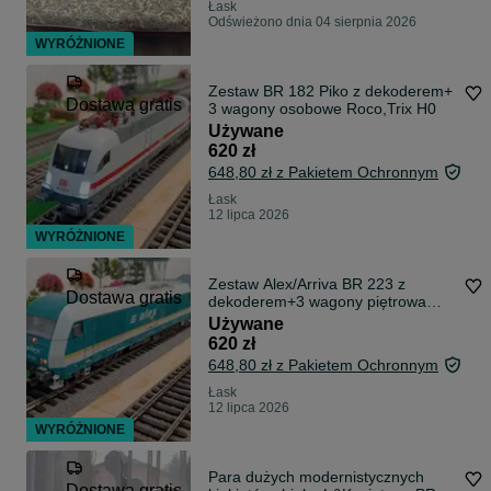
Łask
Odświeżono dnia 04 sierpnia 2026
WYRÓŻNIONE
Zestaw BR 182 Piko z dekoderem+
Dostawa gratis
3 wagony osobowe Roco,Trix H0
Używane
620 zł
648,80 zł z Pakietem Ochronnym
Łask
12 lipca 2026
WYRÓŻNIONE
Zestaw Alex/Arriva BR 223 z
Dostawa gratis
dekoderem+3 wagony piętrowa
Piko H0.
Używane
620 zł
648,80 zł z Pakietem Ochronnym
Łask
12 lipca 2026
WYRÓŻNIONE
Para dużych modernistycznych
Dostawa gratis