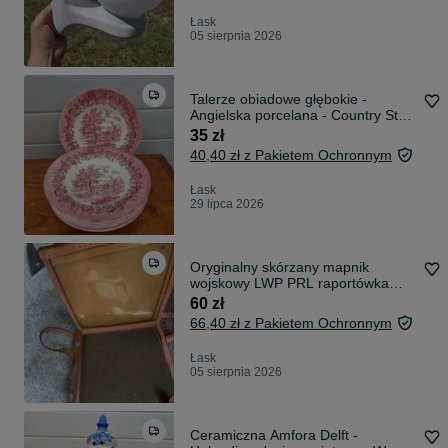
Łask
05 sierpnia 2026
Talerze obiadowe głębokie -
Angielska porcelana - Country Style
- F
35 zł
40,40 zł z Pakietem Ochronnym
Łask
29 lipca 2026
Oryginalny skórzany mapnik
wojskowy LWP PRL raportówka
oficerska vintage
60 zł
66,40 zł z Pakietem Ochronnym
Łask
05 sierpnia 2026
Ceramiczna Amfora Delft -