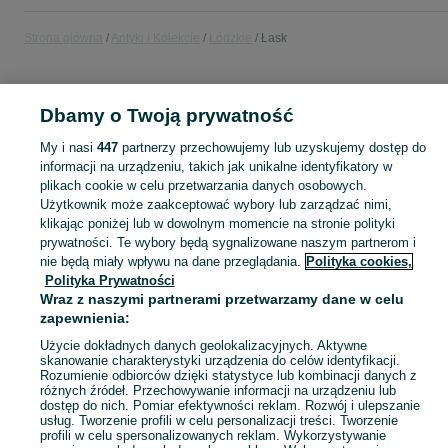
Strona główna
Antyki i Kolekcje
Łódzkie
Łask
ANTYKI I KOLEKCJE
Dbamy o Twoją prywatność
KATEGORIA
My i nasi
447
partnerzy przechowujemy lub uzyskujemy dostęp do
informacji na urządzeniu, takich jak unikalne identyfikatory w
plikach cookie w celu przetwarzania danych osobowych.
Antyki i przedmioty kolekcjonerskie na OLX – odkryj wyjątkowe oferty antyków i rzadkich przedmiotów. Sprawdź unikalne kolekcje! Łask i okolice.
Zobacz Więc
Użytkownik może zaakceptować wybory lub zarządzać nimi,
klikając poniżej lub w dowolnym momencie na stronie polityki
Mapa kategorii
prywatności. Te wybory będą sygnalizowane naszym partnerom i
nie będą miały wpływu na dane przeglądania.
Polityka cookies,
Mapa miejscowości
Polityka Prywatności
Mapa ministron
Wraz z naszymi partnerami przetwarzamy dane w celu
zapewnienia:
Popularne wyszukiwania
Użycie dokładnych danych geolokalizacyjnych. Aktywne
skanowanie charakterystyki urządzenia do celów identyfikacji.
Rozumienie odbiorców dzięki statystyce lub kombinacji danych z
różnych źródeł. Przechowywanie informacji na urządzeniu lub
dostęp do nich. Pomiar efektywności reklam. Rozwój i ulepszanie
usług. Tworzenie profili w celu personalizacji treści. Tworzenie
profili w celu spersonalizowanych reklam. Wykorzystywanie