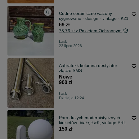
Cudne ceramiczne wazony -
sygnowane - design - vintage - K21
69 zł
75,76 zł z Pakietem Ochronnym
Łask
23 lipca 2026
Aabratekk kolumna destylator
złącze SMS
Nowe
900 zł
Łask
Dzisiaj o 12:24
Para dużych modernistycznych
kinkietów- białe, Ł&K, vintage PRL
150 zł