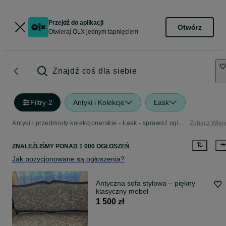
Przejdź do aplikacji
Otwórz
Otwieraj OLX jednym tapnięciem
Znajdź coś dla siebie
Filtry
·
2
Antyki i Kolekcje
Łask
Antyki i przedmioty kolekcjonerskie - Łask - sprawdź ogłoszenia w Twojej okolicy
Zobacz Więc
ZNALEŹLIŚMY
PONAD
1 000 OGŁOSZEŃ
Jak pozycjonowane są ogłoszenia?
Antyczna sofa stylowa – piękny
klasyczny mebel
1 500 zł