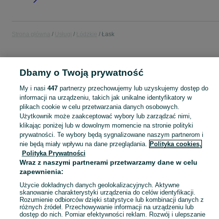
Strona główna
Usługi
Łódzkie
Łask
USŁUGI
Dbamy o Twoją prywatność
KATEGORIA
My i nasi
447
partnerzy przechowujemy lub uzyskujemy dostęp do
informacji na urządzeniu, takich jak unikalne identyfikatory w
plikach cookie w celu przetwarzania danych osobowych.
Skorzystaj z największego serwisu ogłoszeniowego - Łask i okolice! - kupuj lub sprzedawaj jeszcze wygodniej w kategorii Usługi!
Zobacz Więc
Użytkownik może zaakceptować wybory lub zarządzać nimi,
klikając poniżej lub w dowolnym momencie na stronie polityki
Mapa kategorii
prywatności. Te wybory będą sygnalizowane naszym partnerom i
nie będą miały wpływu na dane przeglądania.
Polityka cookies,
Mapa miejscowości
Polityka Prywatności
Mapa ministron
Wraz z naszymi partnerami przetwarzamy dane w celu
zapewnienia:
Popularne wyszukiwania
Użycie dokładnych danych geolokalizacyjnych. Aktywne
skanowanie charakterystyki urządzenia do celów identyfikacji.
Rozumienie odbiorców dzięki statystyce lub kombinacji danych z
różnych źródeł. Przechowywanie informacji na urządzeniu lub
dostęp do nich. Pomiar efektywności reklam. Rozwój i ulepszanie