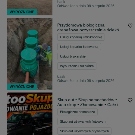
Łask
Odświeżono dnia 08 sierpnia 2026
WYRÓŻNIONE
Przydomowa biologiczna
drenażowa oczyszczalnia ścieków
MONTAŻ BIO-TECH
Usługi koparką i minikoparką
Usługi koparko-ładowarką
Usługi brukarskie
Wyburzenia i rozbiórka
Łask
Odświeżono dnia 06 sierpnia 2026
WYRÓŻNIONE
Skup aut • Skup samochodów •
Auto skup • Złomowanie • Całe i
Uszkodzone • Skup aut za gotówkę
Ekologiczne demontaże
Skup aut używanych flotowych
Skup aut używanych prywatnych