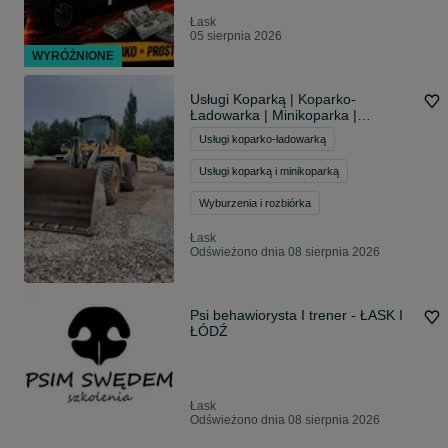
Łask
05 sierpnia 2026
WYRÓŻNIONE
Usługi Koparką | Koparko-
Ładowarka | Minikoparka |
Miniładowarka | Wywrotki 5T, 15T,
Usługi koparko-ładowarką
27T | Prace Ziemne | Łódzkie
Usługi koparką i minikoparką
Wyburzenia i rozbiórka
Łask
Odświeżono dnia 08 sierpnia 2026
Psi behawiorysta I trener - ŁASK I
ŁÓDŹ
Łask
Odświeżono dnia 08 sierpnia 2026