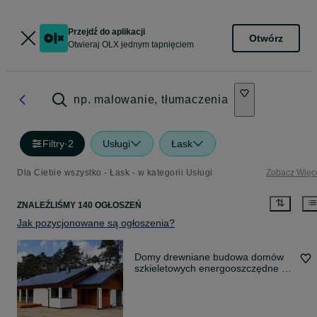
Przejdź do aplikacji
Otwórz
Otwieraj OLX jednym tapnięciem
np. malowanie, tłumaczenia
Filtry
·
2
Usługi
Łask
Dla Ciebie wszystko - Łask - w kategorii Usługi
Zobacz Więc
ZNALEŹLIŚMY 140 OGŁOSZEŃ
Jak pozycjonowane są ogłoszenia?
Domy drewniane budowa domów
szkieletowych energooszczędne z
drewna domy modułowe olx
producent domów modułowych