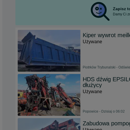
Zapisz 
Damy Ci zn
Kiper wywrot meill
Używane
Piotrków Trybunalski - Odświe
HDS dźwig EPSIL
dłużycy
Używane
Popowice - Dzisiaj o 06:02
Zabudowa pompog
Używane