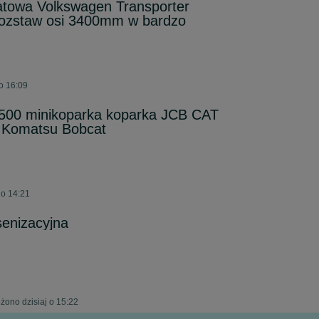
towa Volkswagen Transporter
 rozstaw osi 3400mm w bardzo
o 16:09
500 minikoparka koparka JCB CAT
 Komatsu Bobcat
 o 14:21
senizacyjna
żono dzisiaj o 15:22