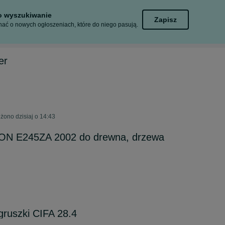
to wyszukiwanie
Zapisz
ać o nowych ogłoszeniach, które do niego pasują.
er
żono dzisiaj o 14:43
ON E245ZA 2002 do drewna, drzewa
ruszki CIFA 28.4