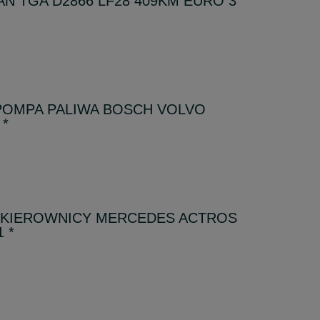
AN TGA D2866 LF28 409KM EURO 3
OMPA PALIWA BOSCH VOLVO
 *
 KIEROWNICY MERCEDES ACTROS
 *