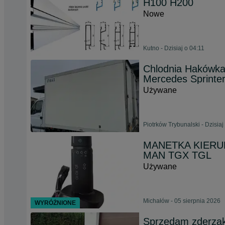
H100 H200
Nowe
Kutno - Dzisiaj o 04:11
Chlodnia Hakówka 
Mercedes Sprinte
Używane
Piotrków Trybunalski - Dzisiaj
MANETKA KIER
MAN TGX TGL
Używane
Michałów - 05 sierpnia 2026
WYRÓŻNIONE
Sprzedam zderzak 