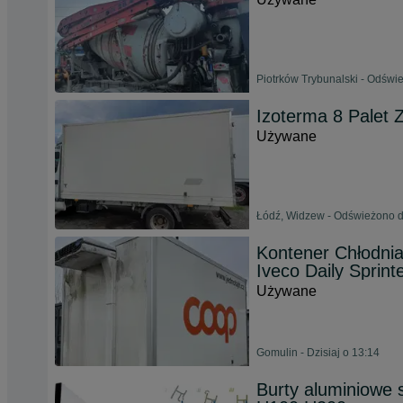
Piotrków Trybunalski - Odświe
Izoterma 8 Palet
Używane
Łódź, Widzew - Odświeżono d
Kontener Chłodni
Iveco Daily Sprinte
Używane
Gomulin - Dzisiaj o 13:14
Burty aluminiowe 