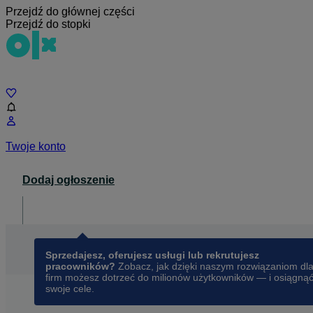
Przejdź do głównej części
Przejdź do stopki
Czat
Twoje konto
Dodaj ogłoszenie
Dla biznesu
opens in a new tab
Sprzedajesz, oferujesz usługi lub rekrutujesz
pracowników?
Zobacz, jak dzięki naszym rozwiązaniom dl
firm możesz dotrzeć do milionów użytkowników — i osiągną
swoje cele.