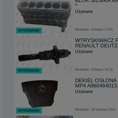
BLOK SILNIKA M
*
Używane
Michałów - Dzisiaj o 17:00
WYRÓŻNIONE
WTRYSKIWACZ P
RENAULT DEUTZ
Używane
Michałów - Dzisiaj o 19:20
WYRÓŻNIONE
DEKIEL OSŁONA
MP4 A9604640131
Używane
Michałów - 06 sierpnia 2026
WYRÓŻNIONE