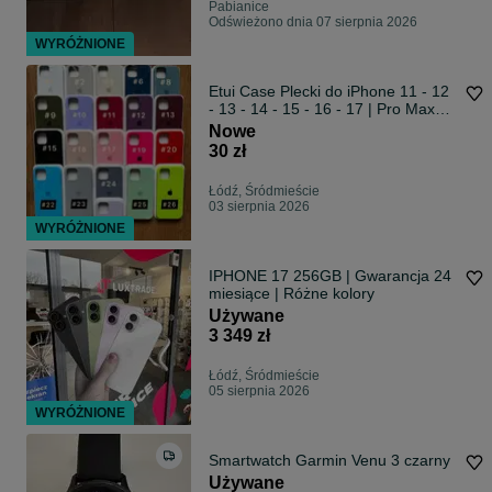
Pabianice
Odświeżono dnia 07 sierpnia 2026
WYRÓŻNIONE
Etui Case Plecki do iPhone 11 - 12
- 13 - 14 - 15 - 16 - 17 | Pro Max
Plus Mini Obudowa Ochronna
Nowe
Pokrowiec Nakładka
30 zł
Łódź, Śródmieście
03 sierpnia 2026
WYRÓŻNIONE
IPHONE 17 256GB | Gwarancja 24
miesiące | Różne kolory
Używane
3 349 zł
Łódź, Śródmieście
05 sierpnia 2026
WYRÓŻNIONE
Smartwatch Garmin Venu 3 czarny
Używane