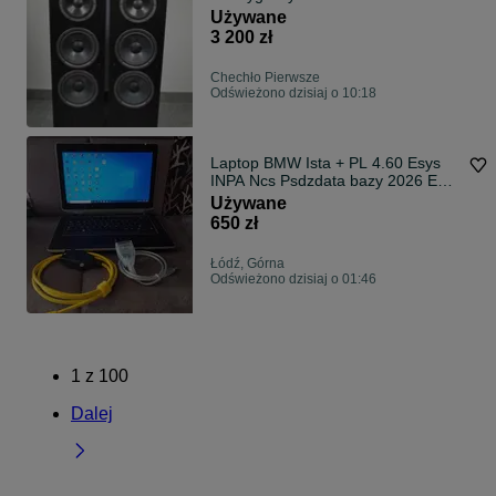
Używane
3 200 zł
Chechło Pierwsze
Odświeżono dzisiaj o 10:18
Laptop BMW Ista + PL 4.60 Esys
INPA Ncs Psdzdata bazy 2026 Enet
Kdcan
Używane
650 zł
Łódź, Górna
Odświeżono dzisiaj o 01:46
1
z
100
Dalej