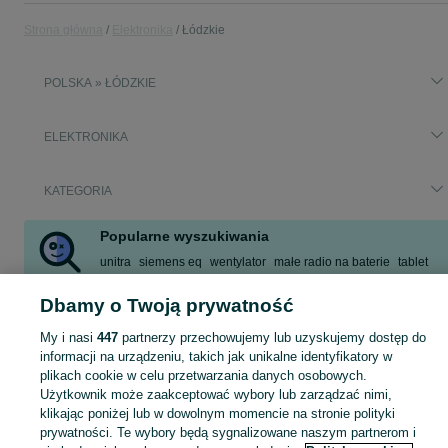
Strona główna
Elektronika
Łódzkie
POLSKA » ŁÓDZKIE
ELEKTRONIKA
KATEGORIA
Popularne wyszukiwania
unitra
siemens eq
wentylator
małe radio na baterie
tablet
piwnica
nintendo
ekran do projektora
Dbamy o Twoją prywatność
Zobacz Więcej
My i nasi
447
partnerzy przechowujemy lub uzyskujemy dostęp do
informacji na urządzeniu, takich jak unikalne identyfikatory w
Zobacz Więc
Sprzedaż elektroniki Łódzkie ▶️ szeroki wybór modeli i marek ✅ Nowe i używane oferty w atrakcyjnych cenach ☝ Sprawdź ogłoszenia online na OLX.pl!
plikach cookie w celu przetwarzania danych osobowych.
Użytkownik może zaakceptować wybory lub zarządzać nimi,
klikając poniżej lub w dowolnym momencie na stronie polityki
Mapa kategorii
prywatności. Te wybory będą sygnalizowane naszym partnerom i
Mapa miejscowości