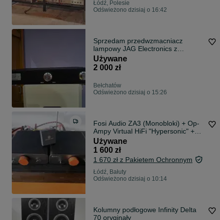
Łódź, Polesie
Odświeżono dzisiaj o 16:42
Sprzedam przedwzmacniacz
lampowy JAG Electronics z
bluetooth.
Używane
2 000 zł
Bełchatów
Odświeżono dzisiaj o 15:26
Fosi Audio ZA3 (Monobloki) + Op-
Ampy Virtual HiFi "Hypersonic" +
Zasilacze 48V
Używane
1 600 zł
1 670 zł z Pakietem Ochronnym
Łódź, Bałuty
Odświeżono dzisiaj o 10:14
Kolumny podłogowe Infinity Delta
70 oryginały