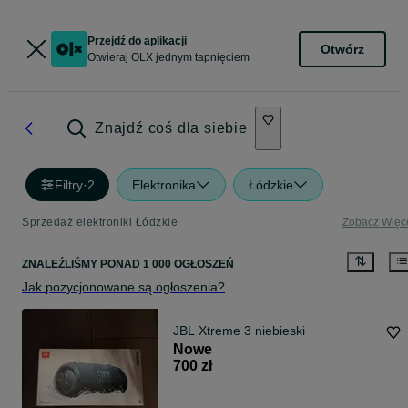
Przejdź do aplikacji
Otwórz
Otwieraj OLX jednym tapnięciem
Znajdź coś dla siebie
Filtry
·
2
Elektronika
Łódzkie
Sprzedaż elektroniki Łódzkie
Zobacz Więc
ZNALEŹLIŚMY
PONAD
1 000 OGŁOSZEŃ
Jak pozycjonowane są ogłoszenia?
JBL Xtreme 3 niebieski
Nowe
700 zł