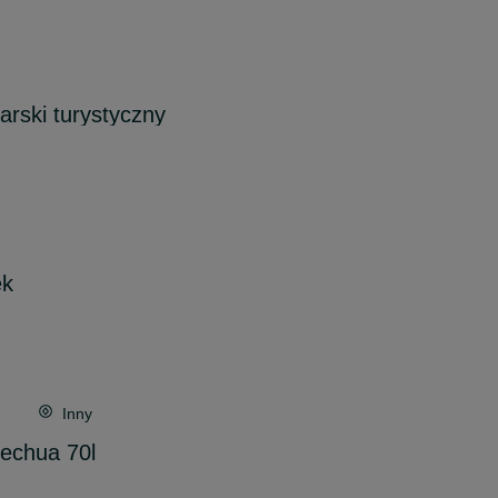
rski turystyczny
ek
Inny
echua 70l