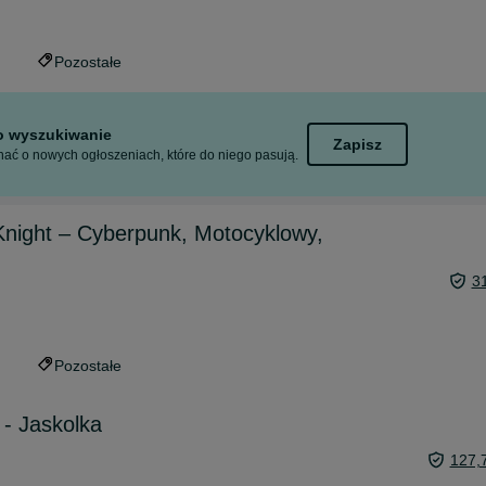
Pozostałe
to wyszukiwanie
Zapisz
ać o nowych ogłoszeniach, które do niego pasują.
night – Cyberpunk, Motocyklowy,
3
Pozostałe
 - Jaskolka
127,