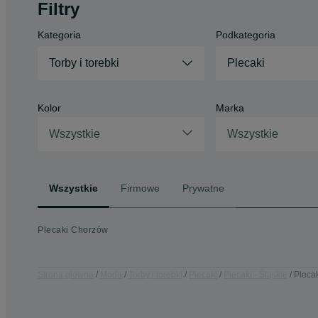
Filtry
Kategoria
Podkategoria
Torby i torebki
Plecaki
Kolor
Marka
Wszystkie
Wszystkie
Wszystkie
Firmowe
Prywatne
Plecaki Chorzów
Strona główna
Moda
Torby i torebki
Plecaki
Plecaki - Śląskie
Pleca