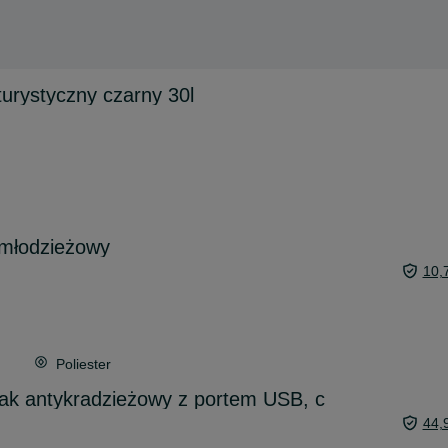
turystyczny czarny 30l
młodzieżowy
10,
Poliester
ak antykradzieżowy z portem USB, c
44,