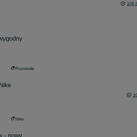
105,
 wygodny
Pozostałe
Nike
1
Nike
w - nowy