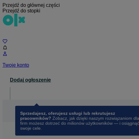
Przejdź do głównej części
Przejdź do stopki
Czat
Twoje konto
Dodaj ogłoszenie
Dla biznesu
opens in a new tab
Sprzedajesz, oferujesz usługi lub rekrutujesz
pracowników?
Zobacz, jak dzięki naszym rozwiązaniom dl
firm możesz dotrzeć do milionów użytkowników — i osiągną
swoje cele.