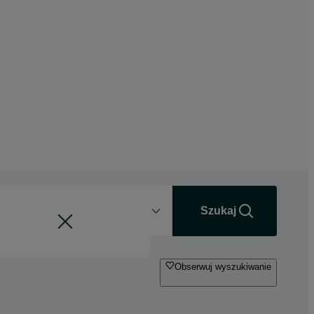
Odległość
+0 km
Szukaj
Obserwuj wyszukiwanie