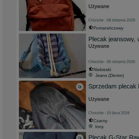
Używane
Chorzów - 08 sierpnia 2026
Pomarańczowy
Plecak jeansowy,
Używane
Chorzów - 06 sierpnia 2026
Niebieski
Jeans (Denim)
Sprzedam plecak 
Używane
Chorzów - 15 lipca 2026
Czarny
Inny
Plecak G-Star Ra