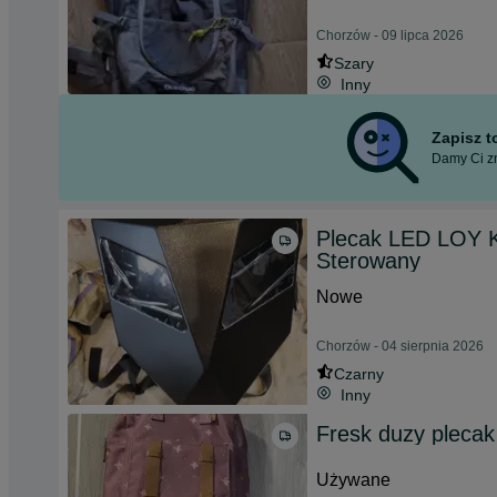
Chorzów - 09 lipca 2026
Szary
Inny
Zapisz 
Damy Ci zn
Plecak LED LOY K
Sterowany
Nowe
Chorzów - 04 sierpnia 2026
Czarny
Inny
Fresk duzy plecak
Używane