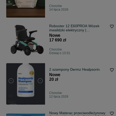
Chorzów
14 lipca 2026
Robooter 12 E60PROA Wózek
inwalidzki elektryczny |
Mobimed.com.pl
Nowe
17 690 zł
Chorzów
Dzisiaj o 13:31
2 szampony Dermz Healpsorin.
Nowe
20 zł
Chorzów
12 lipca 2026
Nowy Materac przeciwodleżynowy