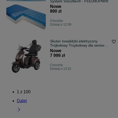
Systam Viscoflex® - P161MOPMHI
Nowe
890 zł
Chorzów
Dzisiaj o 12:09
Skuter inwalidzki elektryczny
Trójkołowy Trzykołowy dla seniora
Medilife FLY - Mobimed.com.pl
Nowe
7 999 zł
Chorzów
Dzisiaj o 13:31
1
z
100
Dalej