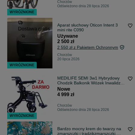
Chorzów
Odświeżono dnia 28 lipca 2026
WYRÓŻNIONE
Aparat słuchowy Oticon Intent 3
Dostawa gratis
mini rite C090
Używane
2 500 zł
2 550 zł z Pakietem Ochronnym
Chorzów
20 lipca 2026
WYRÓŻNIONE
MEDILIFE SEMI 3w1 Hybrydowy
Chodzik Balkonik Wózek Inwalidzki
Elektryczny dla seniora.
Nowe
Refundowany 100% z Mobimed
4 999 zł
Chorzów
Odświeżono dnia 28 lipca 2026
WYRÓŻNIONE
Bardzo mocny krem do twarzy na
zmarszczki i tradzikzmarszczki,