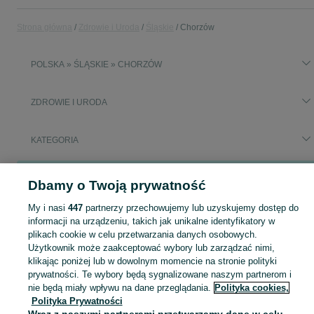
Strona główna
Zdrowie i Uroda
Śląskie
Chorzów
POLSKA » ŚLĄSKIE » CHORZÓW
ZDROWIE I URODA
KATEGORIA
Popularne wyszukiwania
Dbamy o Twoją prywatność
rozpuszczalnik lakieru
My i nasi
447
partnerzy przechowujemy lub uzyskujemy dostęp do
informacji na urządzeniu, takich jak unikalne identyfikatory w
Zobacz Więc
Sprzedaż produktów zdrowia i urody Chorzów ▶️ Kosmetyki, perfumy, sprzęt medyczny ✅ Nowe i używane w najlepszych cenach ☝ Znajdź ogłoszenia na OLX.pl!
plikach cookie w celu przetwarzania danych osobowych.
Użytkownik może zaakceptować wybory lub zarządzać nimi,
klikając poniżej lub w dowolnym momencie na stronie polityki
Mapa kategorii
prywatności. Te wybory będą sygnalizowane naszym partnerom i
Mapa miejscowości
nie będą miały wpływu na dane przeglądania.
Polityka cookies,
Polityka Prywatności
Mapa ministron