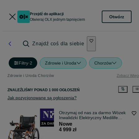
Przejdź do aplikacji
Otwórz
Otwieraj OLX jednym tapnięciem
Znajdź coś dla siebie
Filtry
·
2
Zdrowie i Uroda
Chorzów
Zdrowie i Uroda Chorzów
Zobacz Więc
ZNALEŹLIŚMY
PONAD
1 000 OGŁOSZEŃ
Jak pozycjonowane są ogłoszenia?
Otrzymaj od nas za darmo Wózek
Inwalidzki Elektryczny Medilife
FLEX - refundacja, wsparcie,
Nowe
doradztwo MOBMED
4 999 zł