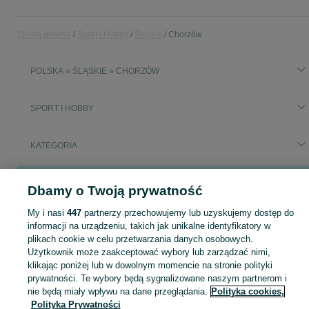
Strona główna
Sport i Hobby
Śląskie
Chorzów
POLSKA » ŚLĄSKIE » CHORZÓW
SPORT I HOBBY
KATEGORIA
Popularne wyszukiwania
Dbamy o Twoją prywatność
rower treningowy
rowerki stacjonarne do ćwiczeń
rower
My i nasi
447
partnerzy przechowujemy lub uzyskujemy dostęp do
informacji na urządzeniu, takich jak unikalne identyfikatory w
Zobacz Więc
Sprzedaż sprzętu sportowego i hobby Chorzów ▶️ Szeroki wybór produktów ✅ Nowe i używane w atrakcyjnych cenach ✌ Sprawdź ogłoszenia na OLX.pl!
plikach cookie w celu przetwarzania danych osobowych.
Użytkownik może zaakceptować wybory lub zarządzać nimi,
klikając poniżej lub w dowolnym momencie na stronie polityki
Mapa kategorii
prywatności. Te wybory będą sygnalizowane naszym partnerom i
Mapa miejscowości
nie będą miały wpływu na dane przeglądania.
Polityka cookies,
Polityka Prywatności
Mapa ministron