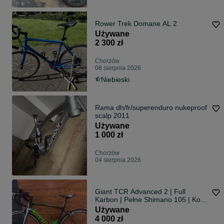
Rower Trek Domane AL 2
Używane
2 300 zł
Chorzów
08 sierpnia 2026
Niebieski
Rama dh/fr/superenduro nukeproof
scalp 2011
Używane
1 000 zł
Chorzów
04 sierpnia 2026
Giant TCR Advanced 2 | Full
Karbon | Pełne Shimano 105 | Koła
DT Swiss PR1600 | Pomiar Mocy
Używane
INPEAK
4 000 zł