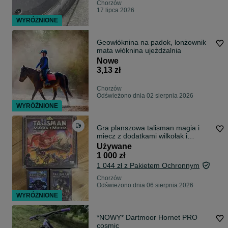
Chorzów
17 lipca 2026
WYRÓŻNIONE
Geowłóknina na padok, lonżownik
mata włóknina ujeżdżalnia
Nowe
3,13 zł
Chorzów
Odświeżono dnia 02 sierpnia 2026
WYRÓŻNIONE
Gra planszowa talisman magia i
miecz z dodatkami wilkołak i
żniwiarz
Używane
1 000 zł
1 044 zł z Pakietem Ochronnym
Chorzów
Odświeżono dnia 06 sierpnia 2026
WYRÓŻNIONE
*NOWY* Dartmoor Hornet PRO
cosmic