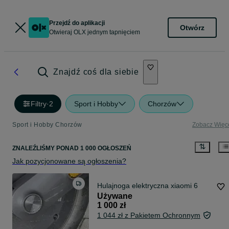
Przejdź do aplikacji
Otwórz
Otwieraj OLX jednym tapnięciem
Znajdź coś dla siebie
Filtry
·
2
Sport i Hobby
Chorzów
Sport i Hobby Chorzów
Zobacz Więc
ZNALEŹLIŚMY
PONAD
1 000 OGŁOSZEŃ
Jak pozycjonowane są ogłoszenia?
Hulajnoga elektryczna xiaomi 6
Używane
1 000 zł
1 044 zł z Pakietem Ochronnym