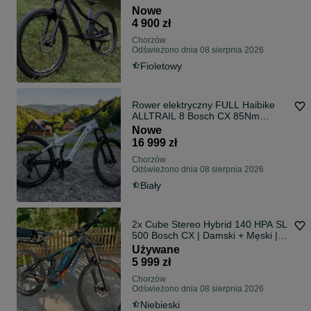
Nowe
4 900 zł
Chorzów
Odświeżono dnia 08 sierpnia 2026
Fioletowy
Rower elektryczny FULL Haibike
ALLTRAIL 8 Bosch CX 85Nm
800Wh RATY Dostawa pod dom
Nowe
16 999 zł
Chorzów
Odświeżono dnia 08 sierpnia 2026
Biały
2x Cube Stereo Hybrid 140 HPA SL
500 Bosch CX | Damski + Męski |
Nyon | 500Wh | rower elektryczny
Używane
5 999 zł
Chorzów
Odświeżono dnia 08 sierpnia 2026
Niebieski