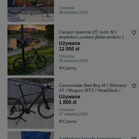
Chorzów
08 sierpnia 2026
Canyon spectral cf7 rozm M (
slopeduro,custom,jibber,enduro )
Używane
12 000 zł
Chorzów
08 sierpnia 2026
Czarny
Cannondale Bad Boy M / Shimano
XT / Magura MT2 / HeadShok /
GravelKing
Używane
1 800 zł
Chorzów
07 sierpnia 2026
Czarny
2 składane krzesła kempingowe