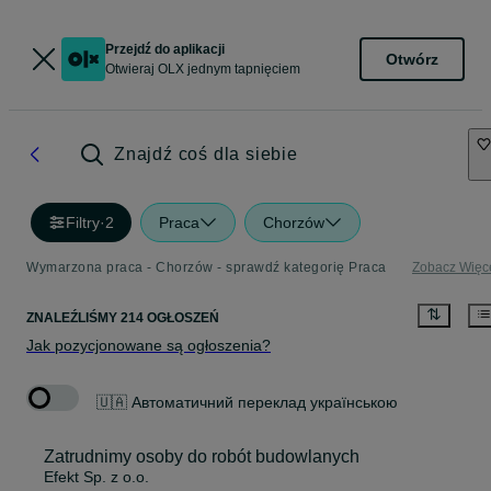
Przejdź do aplikacji
Otwórz
Otwieraj OLX jednym tapnięciem
Znajdź coś dla siebie
Filtry
·
2
Praca
Chorzów
Wymarzona praca - Chorzów - sprawdź kategorię Praca
Zobacz Więc
ZNALEŹLIŚMY 214 OGŁOSZEŃ
Jak pozycjonowane są ogłoszenia?
🇺🇦 Автоматичний переклад українською
Zatrudnimy osoby do robót budowlanych
Efekt Sp. z o.o.