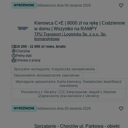
Odświeżono dnia 06 sierpnia 2026
Kierowca C+E | 8000 zł na rękę | Codziennie
w domu | Wszystko na RAMPY
TPU Transport i Logistyka Sp. z o.o. Sp.
komandytowa
10 200 - 11 000 zł / mies. brutto
Chorzów
Pełny etat
Umowa o pracę
Specjalne wymagania: Książeczka sanepidowska
Odpowiednie doświadczenie zawodowe
Wymagane uprawnienia: Karta kierowcy, Świadectwo kwalifikacji
zawodowej
Pracownicy z Ukrainy: 🇺🇦 Запрошуємо людей з України
(Zapraszamy pracowników z Ukrainy)
Odświeżono dnia 05 sierpnia 2026
Sprzątanie - Chorzów ul. Parkowa - obiekt