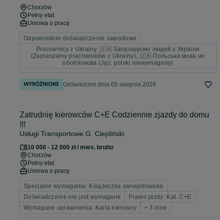
Chorzów
Pełny etat
Umowa o pracę
Odpowiednie doświadczenie zawodowe
Pracownicy z Ukrainy: 🇺🇦 Запрошуємо людей з України
(Zapraszamy pracowników z Ukrainy), 🇺🇦 Польська мова не
обов'язкова (Jęz. polski niewymagany)
Odświeżono dnia 05 sierpnia 2026
Zatrudnię kierowców C+E Codziennie zjazdy do domu
!!!
Usługi Transportowe G. Ciepliński
10 000 - 12 000 zł / mies. brutto
Chorzów
Pełny etat
Umowa o pracę
Specjalne wymagania: Książeczka sanepidowska
Doświadczenie nie jest wymagane
Prawo jazdy: Kat. C+E
Wymagane uprawnienia: Karta kierowcy
+ 3 inne