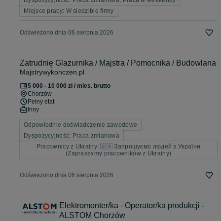
Dyspozycyjność: Praca zmianowa, Praca w weekendy
Miejsce pracy: W siedzibie firmy
Odświeżono dnia 06 sierpnia 2026
Zatrudnię Glazurnika / Majstra / Pomocnika / Budowlana
Majstrywykonczen.pl
5 000 - 10 000 zł / mies. brutto
Chorzów
Pełny etat
Inny
Odpowiednie doświadczenie zawodowe
Dyspozycyjność: Praca zmianowa
Pracownicy z Ukrainy: 🇺🇦 Запрошуємо людей з України
(Zapraszamy pracowników z Ukrainy)
Odświeżono dnia 06 sierpnia 2026
Elektromonter/ka - Operator/ka produkcji -
ALSTOM Chorzów