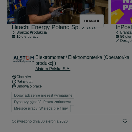
Hitachi Energy Poland Sp. z o.o.
InPos
Branża:
Produkcja
Branża
10
ofert pracy
50
ofer
Dostę
Elektromonter / Elektromonterka (Operator/ka
produkcji)
Alstom Polska S.A.
Chorzów
Pełny etat
Umowa o pracę
Doświadczenie nie jest wymagane
Dyspozycyjność: Praca zmianowa
Miejsce pracy: W siedzibie firmy
Odświeżono dnia 06 sierpnia 2026