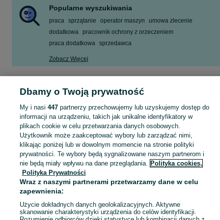
Popularne wyszukiwania
praca
sprzątanie
operator maszyn
umowa zlecenie
dodatkowa
pracownik ochrony z orzeczeniem
praca dodatkowa
sprzedawca
Zobacz Więcej
Szukasz nowej pracy? Pomożemy Ci zawodowo! Znajdź ofertę dla siebie w kategorii Praca na OLX - Chorzów i okolice!
Zobacz Więc
Dbamy o Twoją prywatność
Mapa kategorii
My i nasi
447
partnerzy przechowujemy lub uzyskujemy dostęp do
informacji na urządzeniu, takich jak unikalne identyfikatory w
Mapa miejscowości
plikach cookie w celu przetwarzania danych osobowych.
Mapa ministron
Użytkownik może zaakceptować wybory lub zarządzać nimi,
klikając poniżej lub w dowolnym momencie na stronie polityki
Popularne wyszukiwania
prywatności. Te wybory będą sygnalizowane naszym partnerom i
nie będą miały wpływu na dane przeglądania.
Polityka cookies,
Polityka Prywatności
Wraz z naszymi partnerami przetwarzamy dane w celu
zapewnienia:
Użycie dokładnych danych geolokalizacyjnych. Aktywne
skanowanie charakterystyki urządzenia do celów identyfikacji.
Rozumienie odbiorców dzięki statystyce lub kombinacji danych z