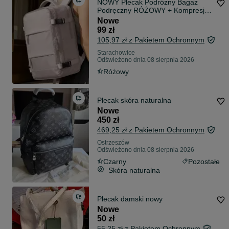
NOWY Plecak Podróżny Bagaż
Podręczny RÓŻOWY + Kompresja
Próżniowa! Hit!
Nowe
99 zł
105,97 zł z Pakietem Ochronnym
Starachowice
Odświeżono dnia 08 sierpnia 2026
Różowy
Plecak skóra naturalna
Nowe
450 zł
469,25 zł z Pakietem Ochronnym
Ostrzeszów
Odświeżono dnia 08 sierpnia 2026
Czarny
Pozostałe
Skóra naturalna
Plecak damski nowy
Nowe
50 zł
55,25 zł z Pakietem Ochronnym