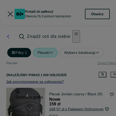
Przejdź do aplikacji
Otwórz
Otwieraj OLX jednym tapnięciem
Znajdź coś dla siebie
Filtry
·
1
Plecaki
Wybierz lokalizację
Plecaki
Zobacz Więc
ZNALEŹLIŚMY
PONAD
1 000 OGŁOSZEŃ
Jak pozycjonowane są ogłoszenia?
Plecak Jordan czarny / Black 25l
Dostawa gratis
Nowe
159 zł
168,07 zł z Pakietem Ochronnym
Kielce