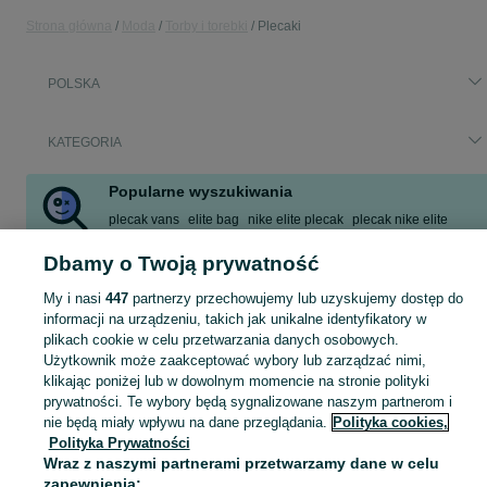
Strona główna
Moda
Torby i torebki
Plecaki
POLSKA
KATEGORIA
Popularne wyszukiwania
plecak vans
elite bag
nike elite plecak
plecak nike elite
plecak
plecak nike
plecak do samolotu
nike elite bag
Dbamy o Twoją prywatność
Zobacz Więcej
My i nasi
447
partnerzy przechowujemy lub uzyskujemy dostęp do
informacji na urządzeniu, takich jak unikalne identyfikatory w
Zobacz Więc
Szeroki wybór plecaków w Polsce ▶️ szkolne, miejskie, sportowe i trekkingowe ✅ Nowe i używane w dobrych cenach ✌ Porównaj ceny i wybierz ofertę na OLX.pl!
plikach cookie w celu przetwarzania danych osobowych.
Użytkownik może zaakceptować wybory lub zarządzać nimi,
klikając poniżej lub w dowolnym momencie na stronie polityki
Mapa kategorii
prywatności. Te wybory będą sygnalizowane naszym partnerom i
Mapa miejscowości
nie będą miały wpływu na dane przeglądania.
Polityka cookies,
Polityka Prywatności
Mapa ministron
Wraz z naszymi partnerami przetwarzamy dane w celu
Popularne wyszukiwania
zapewnienia: