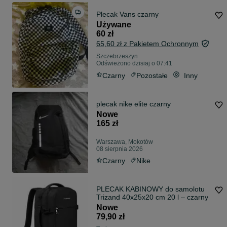
Plecak Vans czarny
Używane
60 zł
65,60 zł z Pakietem Ochronnym
Szczebrzeszyn
Odświeżono dzisiaj o 07:41
Czarny
Pozostałe
Inny
plecak nike elite czarny
Nowe
165 zł
Warszawa, Mokotów
08 sierpnia 2026
Czarny
Nike
PLECAK KABINOWY do samolotu
Trizand 40x25x20 cm 20 l – czarny
Nowe
79,90 zł