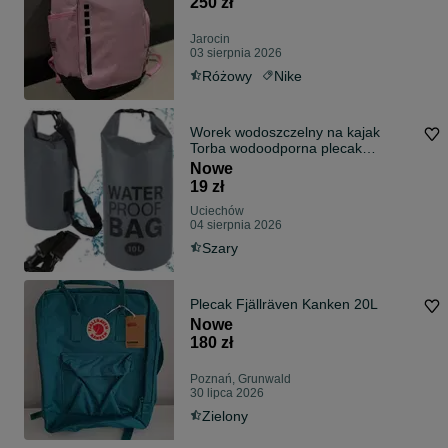
250 zł
Jarocin
03 sierpnia 2026
Różowy
Nike
Worek wodoszczelny na kajak
Torba wodoodporna plecak
turystyczny 10L
Nowe
19 zł
Uciechów
04 sierpnia 2026
Szary
Plecak Fjällräven Kanken 20L
Nowe
180 zł
Poznań, Grunwald
30 lipca 2026
Zielony