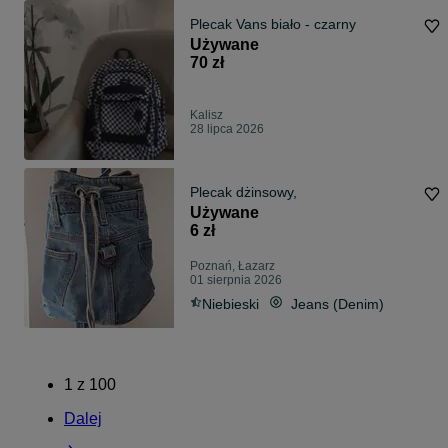
Plecak Vans biało - czarny
Używane
70 zł
Kalisz
28 lipca 2026
Plecak dżinsowy,
Używane
6 zł
Poznań, Łazarz
01 sierpnia 2026
Niebieski
Jeans (Denim)
1
z
100
Dalej