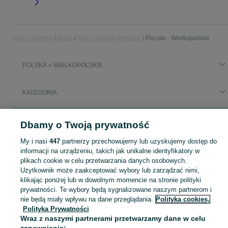
Strona główna
Moda
Torby i torebki
Plecaki
Plecaki - Wielkopolskie
POLSKA » WIELKOPOLSKIE
KATEGORIA
Popularne wyszukiwania
Dbamy o Twoją prywatność
plecak turystyczny
My i nasi
447
partnerzy przechowujemy lub uzyskujemy dostęp do
informacji na urządzeniu, takich jak unikalne identyfikatory w
Zobacz Więc
Szeroki wybór plecaków Wielkopolskie ▶️ szkolne, miejskie, sportowe i trekkingowe ✅ Nowe i używane w dobrych cenach ☝ Sprawdź ogłoszenia online na OLX.pl!
plikach cookie w celu przetwarzania danych osobowych.
Użytkownik może zaakceptować wybory lub zarządzać nimi,
klikając poniżej lub w dowolnym momencie na stronie polityki
Mapa kategorii
prywatności. Te wybory będą sygnalizowane naszym partnerom i
Mapa miejscowości
nie będą miały wpływu na dane przeglądania.
Polityka cookies,
Polityka Prywatności
Mapa ministron
Wraz z naszymi partnerami przetwarzamy dane w celu
Popularne wyszukiwania