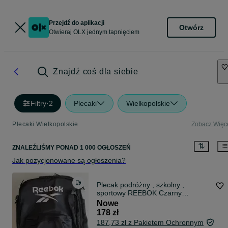
Przejdź do aplikacji
Otwórz
Otwieraj OLX jednym tapnięciem
Znajdź coś dla siebie
Filtry
·
2
Plecaki
Wielkopolskie
Plecaki Wielkopolskie
Zobacz Więc
ZNALEŹLIŚMY
PONAD
1 000 OGŁOSZEŃ
Jak pozycjonowane są ogłoszenia?
Plecak podróżny , szkolny ,
sportowy REEBOK Czarny
wodoodporny
Nowe
178 zł
187,73 zł z Pakietem Ochronnym