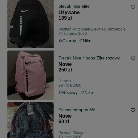
plecak nike elite
Używane
189 zł
Poznań, Antoninek-Zieliniec-Kobylepole
04 sierpnia 2026
Czarny
Nike
Plecak Nike Hoops Elite różowy
Nowe
250 zł
Jarocin
29 lipca 2026
Różowy
Nike
Plecak campus 35L
Nowe
60 zł
Poznań, Rataje
18 lipca 2026