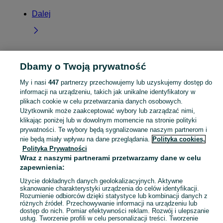
Dalej
Dbamy o Twoją prywatność
Strona główna
Świętokrzyskie
Korzecko
My i nasi
447
partnerzy przechowujemy lub uzyskujemy dostęp do
informacji na urządzeniu, takich jak unikalne identyfikatory w
KATEGORIA
plikach cookie w celu przetwarzania danych osobowych.
Użytkownik może zaakceptować wybory lub zarządzać nimi,
Skorzystaj z największego serwisu ogłoszeniowego - Korzecko i okolice! Kupuj to, czego pragniesz i sprzedawaj to, czego już nie potrzebujesz!
Zobacz Więc
klikając poniżej lub w dowolnym momencie na stronie polityki
prywatności. Te wybory będą sygnalizowane naszym partnerom i
nie będą miały wpływu na dane przeglądania.
Polityka cookies,
Mapa kategorii
Polityka Prywatności
Mapa miejscowości
Wraz z naszymi partnerami przetwarzamy dane w celu
Mapa ministron
zapewnienia:
Popularne wyszukiwania
Użycie dokładnych danych geolokalizacyjnych. Aktywne
skanowanie charakterystyki urządzenia do celów identyfikacji.
Rozumienie odbiorców dzięki statystyce lub kombinacji danych z
różnych źródeł. Przechowywanie informacji na urządzeniu lub
dostęp do nich. Pomiar efektywności reklam. Rozwój i ulepszanie
usług. Tworzenie profili w celu personalizacji treści. Tworzenie