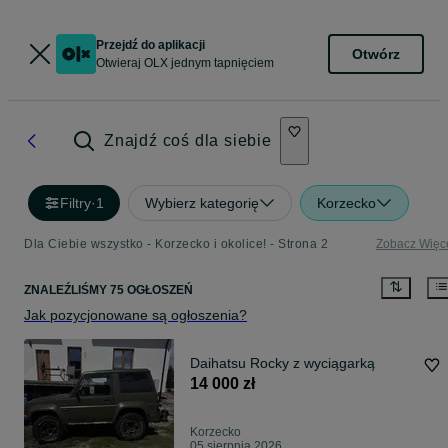
Przejdź do aplikacji
Otwórz
Otwieraj OLX jednym tapnięciem
Znajdź coś dla siebie
Filtry
·
1
Wybierz kategorię
Korzecko
Dla Ciebie wszystko - Korzecko i okolice! - Strona 2
Zobacz Więc
ZNALEŹLIŚMY 75 OGŁOSZEŃ
Jak pozycjonowane są ogłoszenia?
Daihatsu Rocky z wyciągarką
14 000 zł
Korzecko
05 sierpnia 2026