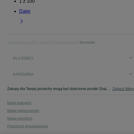
1
z
100
Dalej
Strona główna
Dla Dzieci
Świętokrzyskie
Korzecko
DLA DZIECI
KATEGORIA
Zakupy dla Twojej pociechy mogą być dziecinnie proste! Znajdź to, czego potrzebujesz w kategorii Dla Dzieci na OLX - Korzecko i okolice!
Zobacz Więc
Mapa kategorii
Mapa miejscowości
Mapa ministron
Popularne wyszukiwania