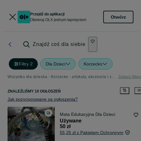
Przejdź do aplikacji
Otwórz
Otwieraj OLX jednym tapnięciem
Znajdź coś dla siebie
Filtry
·
2
Dla Dzieci
Korzecko
Wszystko dla dziecka - Korzecko - artykuły, akcesoria i zabawki dla dzieci w Twojej okolicy
Zobacz Więc
ZNALEŹLIŚMY 10 OGŁOSZEŃ
Jak pozycjonowane są ogłoszenia?
Mata Edukacyjna Dla Dzieci
Używane
50 zł
55,25 zł z Pakietem Ochronnym