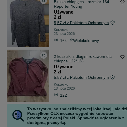
Bluzka chłopięca - rozmiar 164
Reporter Young
Używane
2 zł
5,57 zł z Pakietem Ochronnym
Korzecko
23 lipca 2026
164
Wielokolorowy
2 koszulki z długim rekawem dla
chłopca 122/128
Używane
2 zł
5,57 zł z Pakietem Ochronnym
Korzecko
13 lipca 2026
122
To wszystko, co znaleźliśmy w tej lokalizacji, ale dz
Przesyłkom OLX możesz wygodnie kupować
przedmioty z całej Polski. Sprawdź te ogłoszenia z
dostępną przesyłką: