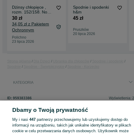
Dżinsy chłopięce ,
Spodnie i spodenki
rozm. 152/158. Nowe
h&m
z metką Primark
30 zł
45 zł
34,05 zł z Pakietem
Ochronnym
Pruszków
20 lipca 2026
Polichno
23 lipca 2026
Strona główna
Dla Dzieci
Ubranka dla chłopców
Spodnie i spodenki
Spodnie
Spodnie - Świętokrzyskie
Spodnie - Korzecko
KATEGORIA
ID:
959383386
Wyświetlenia: 
Dbamy o Twoją prywatność
My i nasi
447
partnerzy przechowujemy lub uzyskujemy dostęp do
Zaloguj się lub załóż konto na OLX, aby skontaktować się z t
informacji na urządzeniu, takich jak unikalne identyfikatory w plikach
sprzedającym
cookie w celu przetwarzania danych osobowych. Użytkownik może