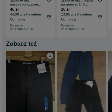
Spodnie dla
Spodnie dla chłopca
nastolatka czarne,
na gumce, 146
eleganckie, rozmiar
Reserved
40 zł
10 zł
164
44,90 zł z Pakietem
13,85 zł z Pakietem
Ochronnym
Ochronnym
Korzecko
Korzecko
05 sierpnia 2026
05 sierpnia 2026
Zobacz też