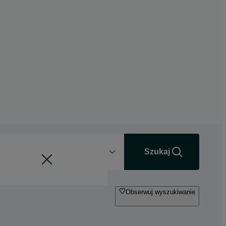
Odległość
+0 km
Szukaj
Obserwuj wyszukiwanie