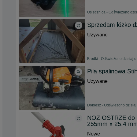
Osiecznica - Odświeżono dzis
Sprzedam łóżko d
Używane
Brodki - Odświeżono dzisiaj o
Pila spalinowa Sti
Używane
Dobiesz - Odświeżono dzisiaj
NÓŻ OSTRZE do 
255mm x 25,4 m
Nowe