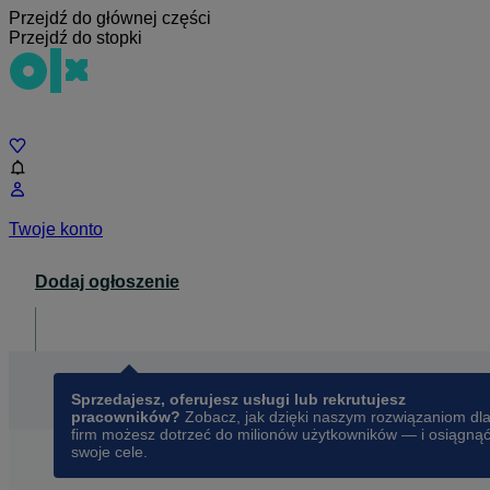
Przejdź do głównej części
Przejdź do stopki
Czat
Twoje konto
Dodaj ogłoszenie
Dla biznesu
opens in a new tab
Sprzedajesz, oferujesz usługi lub rekrutujesz
pracowników?
Zobacz, jak dzięki naszym rozwiązaniom dl
firm możesz dotrzeć do milionów użytkowników — i osiągną
swoje cele.