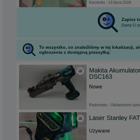
Korzecko - 13 lipca 2026
Zapisz 
Damy Ci zn
To wszystko, co znaleźliśmy w tej lokalizacji,
ogłoszenia z dostępną przesyłką:
Makita Akumulato
DSC163
Nowe
Radomsko - Odświeżono dzisi
Laser Stanley F
Używane