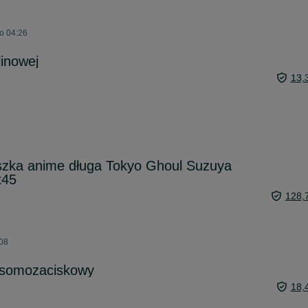
o 04:26
linowej
13,
zka anime długa Tokyo Ghoul Suzuya
x45
128,
:08
i somozaciskowy
18,