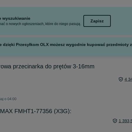
to wyszukiwanie
Zapisz
ać o nowych ogłoszeniach, które do niego pasują.
 ale dzięki Przesyłkom OLX możesz wygodnie kupować przedmioty z 
rowa przecinarka do prętów 3-16mm
4 3
aj o 04:00
ATMAX FMHT1-77356 (X3G):
1 393,