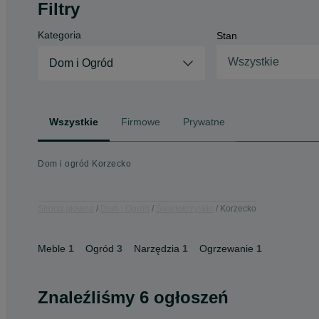
Filtry
Kategoria
Stan
Wszystkie
Dom i Ogród
Wszystkie
Firmowe
Prywatne
Dom i ogród Korzecko
Strona główna
Dom i Ogród
Świętokrzyskie
Korzecko
Meble
1
Ogród
3
Narzędzia
1
Ogrzewanie
1
Znaleźliśmy 6 ogłoszeń