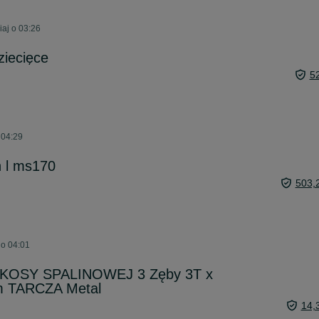
iaj o 03:26
ziecięce
5
 04:29
h l ms170
503,
 o 04:01
KOSY SPALINOWEJ 3 Zęby 3T x
m TARCZA Metal
14,