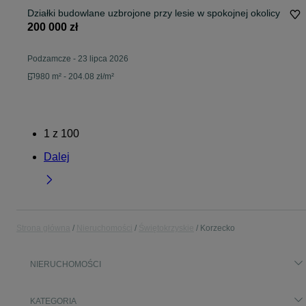
Działki budowlane uzbrojone przy lesie w spokojnej okolicy
200 000 zł
Podzamcze
-
23 lipca 2026
980 m² - 204.08 zł/m²
1
z
100
Dalej
Strona główna
Nieruchomości
Świętokrzyskie
Korzecko
NIERUCHOMOŚCI
KATEGORIA