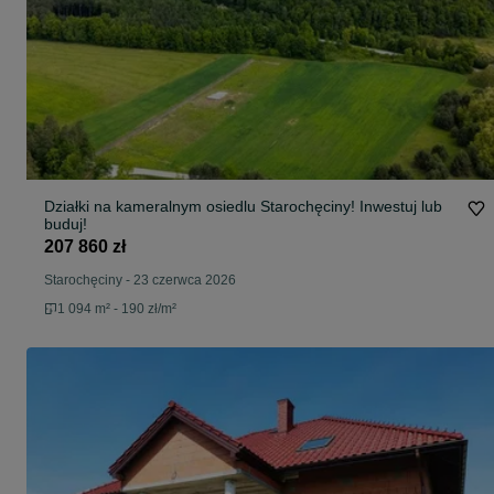
Działki na kameralnym osiedlu Starochęciny! Inwestuj lub
buduj!
207 860 zł
Starochęciny
-
23 czerwca 2026
1 094 m² - 190 zł/m²