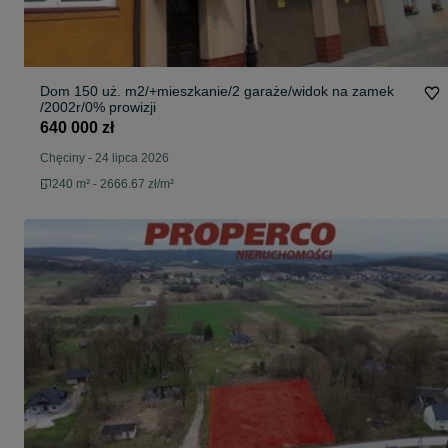
Dom 150 uż. m2/+mieszkanie/2 garaże/widok na zamek
/2002r/0% prowizji
640 000 zł
Chęciny
-
24 lipca 2026
240 m² - 2666.67 zł/m²