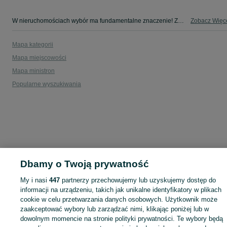
W nieruchomościach wybór ma fundamentalne znaczenie! Znajdź wymarzony lokal w kategorii Nieruchomości na OLX - Korzecko i okolice!
Zobacz Więc
Mapa kategorii
Mapa miejscowości
Mapa ministron
Popularne wyszukiwania
Dbamy o Twoją prywatność
My i nasi
447
partnerzy przechowujemy lub uzyskujemy dostęp do
informacji na urządzeniu, takich jak unikalne identyfikatory w plikach
cookie w celu przetwarzania danych osobowych. Użytkownik może
zaakceptować wybory lub zarządzać nimi, klikając poniżej lub w
dowolnym momencie na stronie polityki prywatności. Te wybory będą