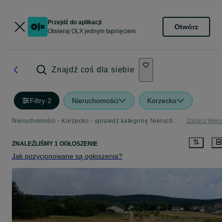
Przejdź do aplikacji
Otwórz
Otwieraj OLX jednym tapnięciem
Znajdź coś dla siebie
Filtry
·
2
Nieruchomości
Korzecko
Nieruchomości - Korzecko - sprawdź kategorię Nieruchomości
Zobacz Więc
ZNALEŹLIŚMY 1 OGŁOSZENIE
Jak pozycjonowane są ogłoszenia?