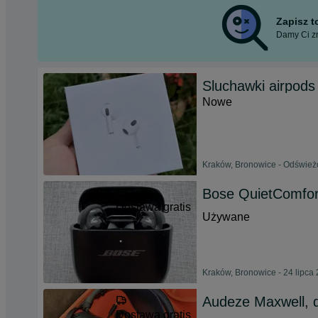
Zapisz 
Damy Ci zn
Sluchawki airpods
Nowe
Kraków, Bronowice - Odśwież
Bose QuietComfort
Dostawa gratis
Używane
Kraków, Bronowice - 24 lipca
Audeze Maxwell, 
Dostawa gratis