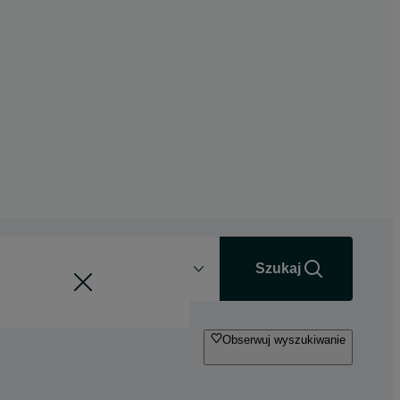
Odległość
+0 km
Szukaj
Obserwuj wyszukiwanie