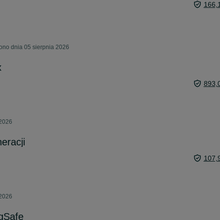
166,
ono dnia 05 sierpnia 2026
x
893,
 2026
eracji
107,
 2026
gSafe