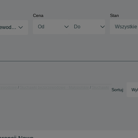
Cena
Stan
Wszystkie
zewodowe
rzewodowe
Słuchawki bezprzewodowe - Małopolskie
Słuchawki
Sortuj:
Wyb