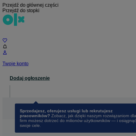
Przejdź do głównej części
Przejdź do stopki
Czat
Twoje konto
Dodaj ogłoszenie
Dla biznesu
opens in a new tab
Sprzedajesz, oferujesz usługi lub rekrutujesz
pracowników?
Zobacz, jak dzięki naszym rozwiązaniom dl
firm możesz dotrzeć do milionów użytkowników — i osiągną
swoje cele.