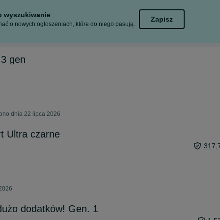
to wyszukiwanie
Zapisz
ać o nowych ogłoszeniach, które do niego pasują.
 3 gen
ono dnia 22 lipca 2026
 Ultra czarne
317,
 2026
dużo dodatków! Gen. 1