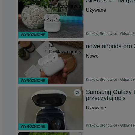
AirPods 4 - na gw
Dostawa gratis
Używane
Kraków, Bronowice - Odświeżo
WYRÓŻNIONE
nowe airpods pro 
Dostawa gratis
Nowe
Kraków, Bronowice - Odśwież
WYRÓŻNIONE
Samsung Galaxy B
przeczytaj opis
Używane
Kraków, Bronowice - Odśwież
WYRÓŻNIONE