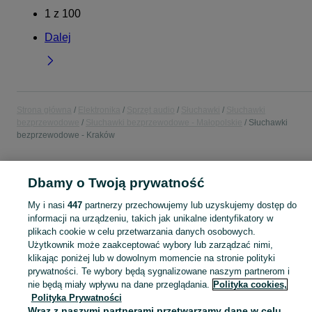
1
z
100
Dalej
Strona główna
Elektronika
Sprzęt audio
Słuchawki
Słuchawki
bezprzewodowe
Słuchawki bezprzewodowe - Małopolskie
Słuchawki
bezprzewodowe - Kraków
POLSKA » MAŁOPOLSKIE » KRAKÓW
Dbamy o Twoją prywatność
My i nasi
447
partnerzy przechowujemy lub uzyskujemy dostęp do
KATEGORIA
informacji na urządzeniu, takich jak unikalne identyfikatory w
plikach cookie w celu przetwarzania danych osobowych.
Zobacz Więc
Użytkownik może zaakceptować wybory lub zarządzać nimi,
Sprzedaż słuchawek bezprzewodowych Kraków ▶️ Szeroki wybór ✅ Nowe i używane w najlepszych cenach ✌ Porównaj oferty i wybierz najlepszą na OLX.pl!
klikając poniżej lub w dowolnym momencie na stronie polityki
prywatności. Te wybory będą sygnalizowane naszym partnerom i
Mapa kategorii
nie będą miały wpływu na dane przeglądania.
Polityka cookies,
Polityka Prywatności
Mapa miejscowości
Wraz z naszymi partnerami przetwarzamy dane w celu