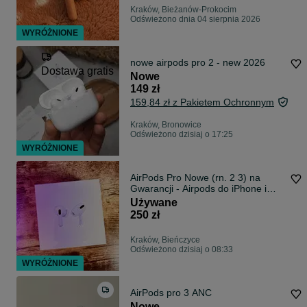
Kraków, Bieżanów-Prokocim
Odświeżono dnia 04 sierpnia 2026
WYRÓŻNIONE
nowe airpods pro 2 - new 2026
Dostawa gratis
Nowe
149 zł
159,84 zł z Pakietem Ochronnym
Kraków, Bronowice
Odświeżono dzisiaj o 17:25
WYRÓŻNIONE
AirPods Pro Nowe (rn. 2 3) na
Gwarancji - Airpods do iPhone i
iPad
Używane
250 zł
Kraków, Bieńczyce
Odświeżono dzisiaj o 08:33
WYRÓŻNIONE
AirPods pro 3 ANC
Nowe