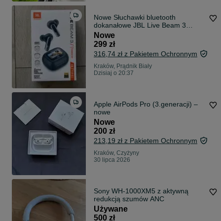
Nowe Słuchawki bluetooth
dokanałowe JBL Live Beam 3
Czarne Okazja
Nowe
299 zł
316,74 zł z Pakietem Ochronnym
Kraków, Prądnik Biały
Dzisiaj o 20:37
Apple AirPods Pro (3.generacji) –
nowe
Nowe
200 zł
213,19 zł z Pakietem Ochronnym
Kraków, Czyżyny
30 lipca 2026
Sony WH-1000XM5 z aktywną
redukcją szumów ANC
Używane
500 zł