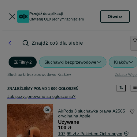
Przejdź do aplikacji
Otwórz
Otwieraj OLX jednym tapnięciem
Znajdź coś dla siebie
Filtry
·
2
Słuchawki bezprzewodowe
Kraków
Słuchawki bezprzewodowe Kraków
Zobacz Więc
ZNALEŹLIŚMY
PONAD
1 000 OGŁOSZEŃ
Jak pozycjonowane są ogłoszenia?
AirPods 3 słuchawka prawa A2565
oryginalna Apple
Używane
100 zł
107,99 zł z Pakietem Ochronnym