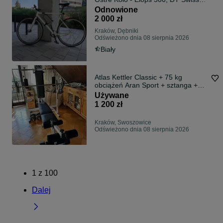
Izumi, Novatec
Odnowione
2 000 zł
Kraków, Dębniki
Odświeżono dnia 08 sierpnia 2026
Biały
Atlas Kettler Classic + 75 kg
obciążeń Aran Sport + sztanga +
hantle
Używane
1 200 zł
Kraków, Swoszowice
Odświeżono dnia 08 sierpnia 2026
1
z
100
Dalej