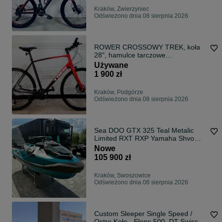
Kraków, Zwierzyniec
Odświeżono dnia 08 sierpnia 2026
ROWER CROSSOWY TREK, koła
28", hamulce tarczowe
hydrauliczne, full SHIMANO
Używane
DEORE, 1x10
1 900 zł
Kraków, Podgórze
Odświeżono dnia 08 sierpnia 2026
Sea DOO GTX 325 Teal Metalic
Limited RXT RXP Yamaha Shvo
Kawasaki FV 23
Nowe
105 900 zł
Kraków, Swoszowice
Odświeżono dnia 08 sierpnia 2026
Custom Sleeper Single Speed /
Ostre Koło - Elops 500, DT Swiss,