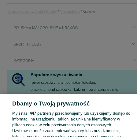
Strona główna
Sport i Hobby
Małopolskie
Kraków
POLSKA » MAŁOPOLSKIE » KRAKÓW
SPORT I HOBBY
KATEGORIA
Popularne wyszukiwania
rower szosowy
crivit pompka
teleskop
black diamond czołówka
kukirin
rower corratec mtc
przedsionek
wahoo kickr core
Dbamy o Twoją prywatność
Zobacz Więcej
My i nasi
447
partnerzy przechowujemy lub uzyskujemy dostęp do
informacji na urządzeniu, takich jak unikalne identyfikatory w
Zobacz Więc
Sprzedaż sprzętu sportowego i hobby Kraków ▶️ Szeroki wybór produktów ✅ Nowe i używane w atrakcyjnych cenach ✌ Sprawdź ogłoszenia na OLX.pl!
plikach cookie w celu przetwarzania danych osobowych.
Użytkownik może zaakceptować wybory lub zarządzać nimi,
klikając poniżej lub w dowolnym momencie na stronie polityki