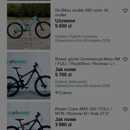
Ns Bikes snabb 160 rozm. M,
mullet
Używane
5 000 zł
Kraków, Prądnik Czerwony
Odświeżono dnia 08 sierpnia 2026
Rower górski Commencal Meta AM
/ FULL / RockShox / Rozmiar L /
Koła 27,6”
Jak nowe
5 700 zł
Kraków, Zwierzyniec
Odświeżono dnia 08 sierpnia 2026
Czarny
Rower Cube AMS 150 / FULL /
MTB / Rozmiar M / Koła 27,5”
Jak nowe
3 990 zł