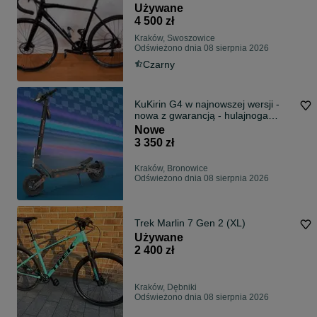
Używane
4 500 zł
Kraków, Swoszowice
Odświeżono dnia 08 sierpnia 2026
Czarny
KuKirin G4 w najnowszej wersji -
nowa z gwarancją - hulajnoga
elektryczna - odbiór osobisty
Nowe
3 350 zł
Kraków, Bronowice
Odświeżono dnia 08 sierpnia 2026
Trek Marlin 7 Gen 2 (XL)
Używane
2 400 zł
Kraków, Dębniki
Odświeżono dnia 08 sierpnia 2026