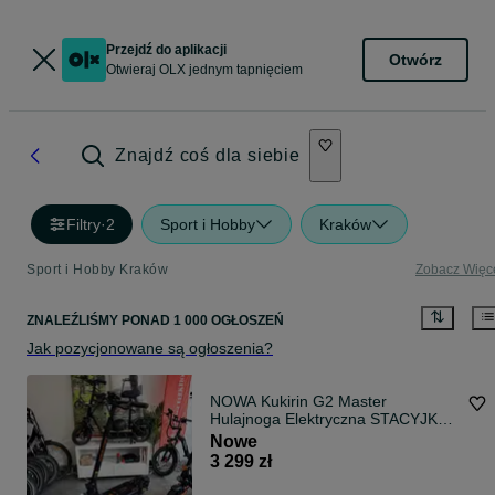
Przejdź do aplikacji
Otwórz
Otwieraj OLX jednym tapnięciem
Znajdź coś dla siebie
Filtry
·
2
Sport i Hobby
Kraków
Sport i Hobby Kraków
Zobacz Więc
ZNALEŹLIŚMY
PONAD
1 000 OGŁOSZEŃ
Jak pozycjonowane są ogłoszenia?
NOWA Kukirin G2 Master
Hulajnoga Elektryczna STACYJKĄ
2x1000W
Nowe
3 299 zł