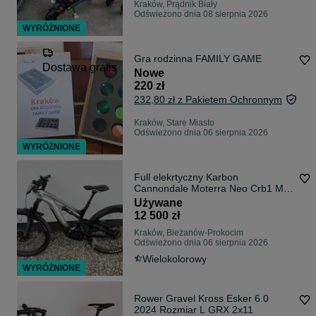
Kraków, Prądnik Biały
Odświeżono dnia 08 sierpnia 2026
WYRÓŻNIONE
Gra rodzinna FAMILY GAME
Dostawa gratis
Nowe
220 zł
232,80 zł z Pakietem Ochronnym
Kraków, Stare Miasto
Odświeżono dnia 06 sierpnia 2026
WYRÓŻNIONE
Full elekrtyczny Karbon
Cannondale Moterra Neo Crb1 Mrc
2021 roz.M 29
Używane
12 500 zł
Kraków, Bieżanów-Prokocim
Odświeżono dnia 06 sierpnia 2026
Wielokolorowy
WYRÓŻNIONE
Rower Gravel Kross Esker 6.0
2024 Rozmiar L GRX 2x11