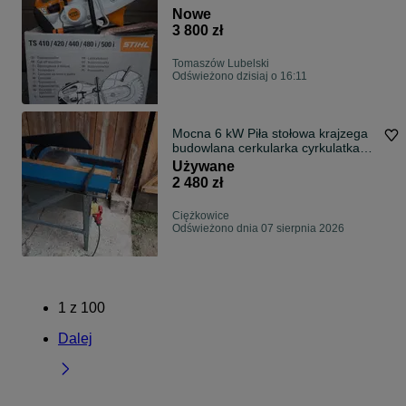
Nowe
3 800 zł
Tomaszów Lubelski
Odświeżono dzisiaj o 16:11
Mocna 6 kW Piła stołowa krajzega
budowlana cerkularka cyrkulatka
cyrkularka cyrkulatka
Używane
2 480 zł
Ciężkowice
Odświeżono dnia 07 sierpnia 2026
1
z
100
Dalej