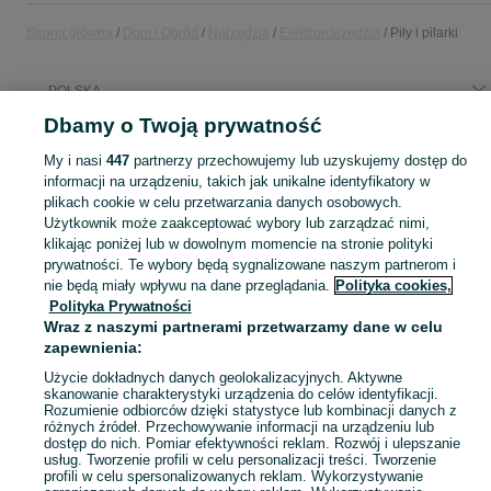
Strona główna
Dom i Ogród
Narzędzia
Elektronarzędzia
Piły i pilarki
POLSKA
Dbamy o Twoją prywatność
KATEGORIA
My i nasi
447
partnerzy przechowujemy lub uzyskujemy dostęp do
informacji na urządzeniu, takich jak unikalne identyfikatory w
plikach cookie w celu przetwarzania danych osobowych.
Zobacz Więc
Sprzedaż pił i pilarek w Polsce ▶️ Szeroki wybór różnych marek w atrakcyjnych cenach ✅ Nowe i używane ☝ Sprawdź oferty i kupuj elektronarzędzia na OLX.pl!
Użytkownik może zaakceptować wybory lub zarządzać nimi,
klikając poniżej lub w dowolnym momencie na stronie polityki
Mapa kategorii
prywatności. Te wybory będą sygnalizowane naszym partnerom i
nie będą miały wpływu na dane przeglądania.
Polityka cookies,
Mapa miejscowości
Polityka Prywatności
Mapa ministron
Wraz z naszymi partnerami przetwarzamy dane w celu
zapewnienia:
Popularne wyszukiwania
Użycie dokładnych danych geolokalizacyjnych. Aktywne
skanowanie charakterystyki urządzenia do celów identyfikacji.
Rozumienie odbiorców dzięki statystyce lub kombinacji danych z
różnych źródeł. Przechowywanie informacji na urządzeniu lub
dostęp do nich. Pomiar efektywności reklam. Rozwój i ulepszanie
usług. Tworzenie profili w celu personalizacji treści. Tworzenie
profili w celu spersonalizowanych reklam. Wykorzystywanie