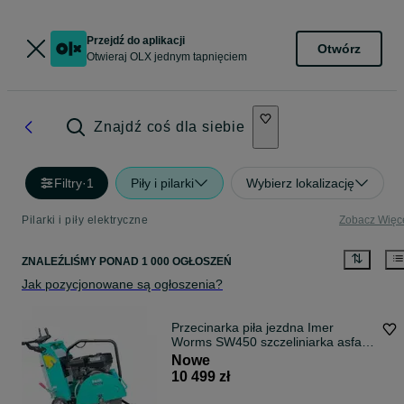
Przejdź do aplikacji
Otwórz
Otwieraj OLX jednym tapnięciem
Znajdź coś dla siebie
Filtry
·
1
Piły i pilarki
Wybierz lokalizację
Pilarki i piły elektryczne
Zobacz Więc
ZNALEŹLIŚMY
PONAD
1 000 OGŁOSZEŃ
Jak pozycjonowane są ogłoszenia?
Przecinarka piła jezdna Imer
Worms SW450 szczeliniarka asfalt
+ tarcza 450 mm
Nowe
10 499 zł