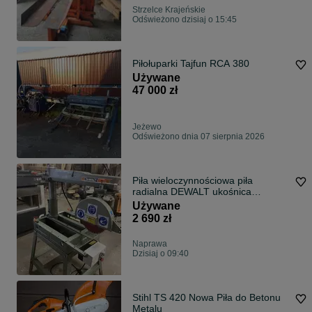
Strzelce Krajeńskie
Odświeżono dzisiaj o 15:45
Piłołuparki Tajfun RCA 380
Używane
47 000 zł
Jeżewo
Odświeżono dnia 07 sierpnia 2026
Piła wieloczynnościowa piła
radialna DEWALT ukośnica
kapówka 230V
Używane
2 690 zł
Naprawa
Dzisiaj o 09:40
Stihl TS 420 Nowa Piła do Betonu
Metalu