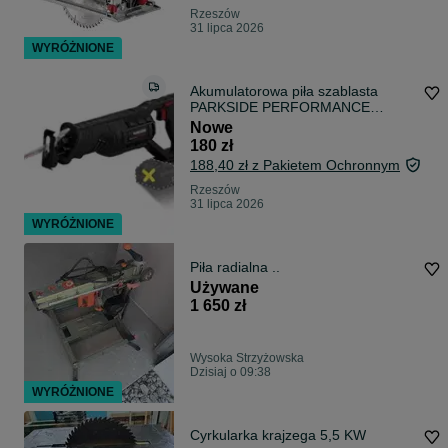
Rzeszów
31 lipca 2026
WYRÓŻNIONE
Akumulatorowa piła szablasta
PARKSIDE PERFORMANCE
PSSAP 20-Li E6
Nowe
180 zł
188,40 zł z Pakietem Ochronnym
Rzeszów
31 lipca 2026
WYRÓŻNIONE
Piła radialna ..
Używane
1 650 zł
Wysoka Strzyżowska
Dzisiaj o 09:38
WYRÓŻNIONE
Cyrkularka krajzega 5,5 KW