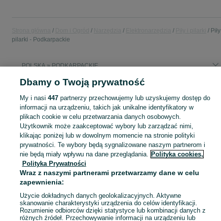
Strona główna
Dom i Ogród
Narzędzia
Elektronarzędzia
Piły i pilarki
Piły
pilarki - Podkarpackie
POLSKA » PODKARPACKIE
Dbamy o Twoją prywatność
KATEGORIA
My i nasi
447
partnerzy przechowujemy lub uzyskujemy dostęp do
informacji na urządzeniu, takich jak unikalne identyfikatory w
Zobacz Więc
plikach cookie w celu przetwarzania danych osobowych.
Sprzedaż pił i pilarek Podkarpackie ▶️ Szeroki wybór różnych marek w atrakcyjnych cenach ✅ Nowe i używane ☝ Sprawdź oferty elektronarzędzia na OLX.pl!
Użytkownik może zaakceptować wybory lub zarządzać nimi,
klikając poniżej lub w dowolnym momencie na stronie polityki
Mapa kategorii
prywatności. Te wybory będą sygnalizowane naszym partnerom i
nie będą miały wpływu na dane przeglądania.
Polityka cookies,
Mapa miejscowości
Polityka Prywatności
Mapa ministron
Wraz z naszymi partnerami przetwarzamy dane w celu
Popularne wyszukiwania
zapewnienia:
Użycie dokładnych danych geolokalizacyjnych. Aktywne
skanowanie charakterystyki urządzenia do celów identyfikacji.
Rozumienie odbiorców dzięki statystyce lub kombinacji danych z
różnych źródeł. Przechowywanie informacji na urządzeniu lub