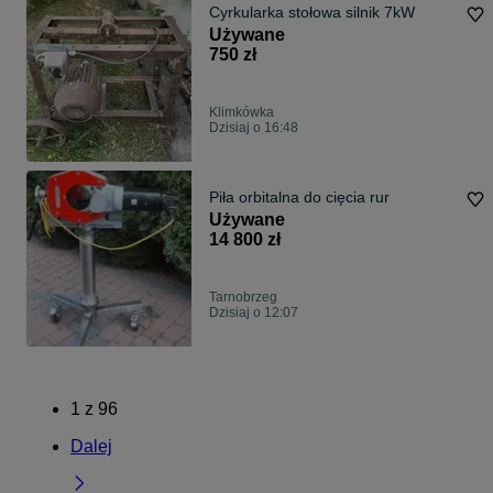
Cyrkularka stołowa silnik 7kW
Używane
750 zł
Klimkówka
Dzisiaj o 16:48
Piła orbitalna do cięcia rur
Używane
14 800 zł
Tarnobrzeg
Dzisiaj o 12:07
1
z
96
Dalej