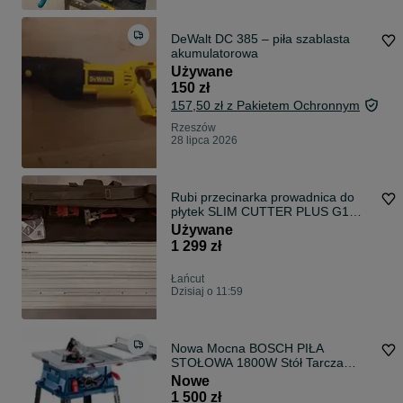
DeWalt DC 385 – piła szablasta
akumulatorowa
Używane
150 zł
157,50 zł z Pakietem Ochronnym
Rzeszów
28 lipca 2026
Rubi przecinarka prowadnica do
płytek SLIM CUTTER PLUS G1
zestaw
Używane
1 299 zł
Łańcut
Dzisiaj o 11:59
Nowa Mocna BOSCH PIŁA
STOŁOWA 1800W Stół Tarcza
Krajzega Cyrkularka
Nowe
1 500 zł