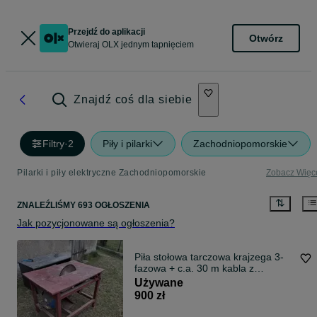
Przejdź do aplikacji
Otwórz
Otwieraj OLX jednym tapnięciem
Znajdź coś dla siebie
Filtry
·
2
Piły i pilarki
Zachodniopomorskie
Pilarki i piły elektryczne Zachodniopomorskie
Zobacz Więc
ZNALEŹLIŚMY 693 OGŁOSZENIA
Jak pozycjonowane są ogłoszenia?
Piła stołowa tarczowa krajzega 3-
fazowa + c.a. 30 m kabla z
gniazdami
Używane
900 zł