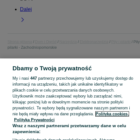
Dalej
Strona główna
Dom i Ogród
Narzędzia
Elektronarzędzia
Piły i pilarki
Piły
pilarki - Zachodniopomorskie
POLSKA » ZACHODNIOPOMORSKIE
Dbamy o Twoją prywatność
My i nasi
447
partnerzy przechowujemy lub uzyskujemy dostęp do
KATEGORIA
informacji na urządzeniu, takich jak unikalne identyfikatory w
plikach cookie w celu przetwarzania danych osobowych.
Użytkownik może zaakceptować wybory lub zarządzać nimi,
Zobacz Więc
Sprzedaż pił i pilarek Zachodniopomorskie ▶️ Szeroki wybór różnych marek w atrakcyjnych cenach ✅ Nowe i używane ☝ Sprawdź oferty elektronarzędzia na OLX.pl!
klikając poniżej lub w dowolnym momencie na stronie polityki
prywatności. Te wybory będą sygnalizowane naszym partnerom i
Mapa kategorii
nie będą miały wpływu na dane przeglądania.
Polityka cookies,
Polityka Prywatności
Mapa miejscowości
Wraz z naszymi partnerami przetwarzamy dane w celu
Mapa ministron
zapewnienia:
Popularne wyszukiwania