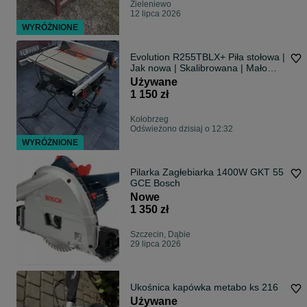
Zieleniewo
12 lipca 2026
WYRÓŻNIONE
Evolution R255TBLX+ Piła stołowa |
Jak nowa | Skalibrowana | Mało
używana. Z Wózkiem
Używane
1 150 zł
Kołobrzeg
Odświeżono dzisiaj o 12:32
WYRÓŻNIONE
Pilarka Zagłebiarka 1400W GKT 55
GCE Bosch
Nowe
1 350 zł
Szczecin, Dąbie
29 lipca 2026
Ukośnica kapówka metabo ks 216
Używane