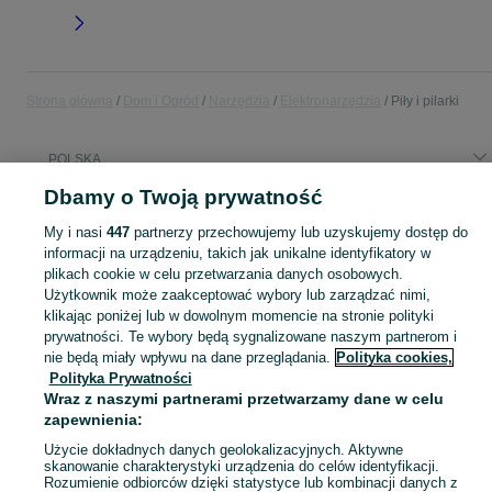
Strona główna
Dom i Ogród
Narzędzia
Elektronarzędzia
Piły i pilarki
POLSKA
Dbamy o Twoją prywatność
KATEGORIA
My i nasi
447
partnerzy przechowujemy lub uzyskujemy dostęp do
informacji na urządzeniu, takich jak unikalne identyfikatory w
Zobacz Więc
plikach cookie w celu przetwarzania danych osobowych.
Sprzedaż pił i pilarek w Polsce ▶️ Szeroki wybór różnych marek w atrakcyjnych cenach ✅ Nowe i używane ☝ Sprawdź oferty i kupuj elektronarzędzia na OLX.pl!
Użytkownik może zaakceptować wybory lub zarządzać nimi,
klikając poniżej lub w dowolnym momencie na stronie polityki
Mapa kategorii
prywatności. Te wybory będą sygnalizowane naszym partnerom i
nie będą miały wpływu na dane przeglądania.
Polityka cookies,
Mapa miejscowości
Polityka Prywatności
Mapa ministron
Wraz z naszymi partnerami przetwarzamy dane w celu
Popularne wyszukiwania
zapewnienia:
Użycie dokładnych danych geolokalizacyjnych. Aktywne
skanowanie charakterystyki urządzenia do celów identyfikacji.
Rozumienie odbiorców dzięki statystyce lub kombinacji danych z