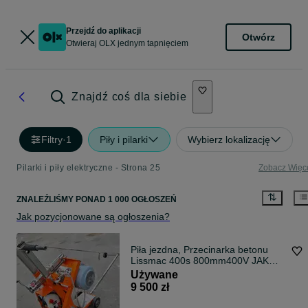
Przejdź do aplikacji
Otwórz
Otwieraj OLX jednym tapnięciem
Znajdź coś dla siebie
Filtry
·
1
Piły i pilarki
Wybierz lokalizację
Pilarki i piły elektryczne - Strona 25
Zobacz Więc
ZNALEŹLIŚMY
PONAD
1 000 OGŁOSZEŃ
Jak pozycjonowane są ogłoszenia?
Piła jezdna, Przecinarka betonu
Lissmac 400s 800mm400V JAK
NOWA! 2017r
Używane
9 500 zł